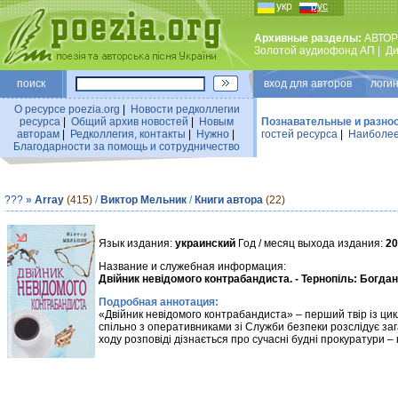
укр
рус
Архивные разделы:
АВТОР
Золотой аудиофонд АП
|
Ди
поиск
вход для авторов логин
О ресурсе poezia.org
|
Новости редколлегии
ресурса
|
Общий архив новостей
|
Новым
Познавательные и разно
авторам
|
Редколлегия, контакты
|
Нужно
|
гостей ресурса
|
Наиболее
Благодарности за помощь и сотрудничество
???
»
Array
(415)
/
Виктор Мельник
/
Книги автора
(22)
Язык издания:
украинский
Год / месяц выхода издания:
20
Название и служебная информация:
Двійник невідомого контрабандиста. - Тернопіль: Богдан. -
Подробная аннотация:
«Двійник невідомого контрабандиста» – перший твір із цикл
спільно з оперативниками зі Служби безпеки розслідує за
ходу розповіді дізнається про сучасні будні прокуратури – к