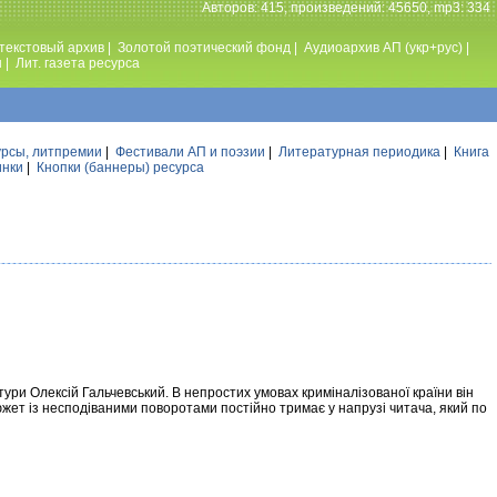
Авторов: 415, произведений: 45650, mp3: 334
текстовый архив
|
Золотой поэтический фонд
|
Аудиоархив АП (укр+рус)
|
ы
|
Лит. газета ресурса
урсы, литпремии
|
Фестивали АП и поэзии
|
Литературная периодика
|
Книга
инки
|
Кнопки (баннеры) ресурса
тури Олексій Гальчевський. В непростих умовах криміналізованої країни він
жет із несподіваними поворотами постійно тримає у напрузі читача, який по