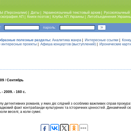
Ы (Персоналии)
|
Даты
|
Украиноязычный текстовый архив
|
Русскоязычный 
скография АП
|
Книги поэтов
|
Клубы АП Украины
|
Литобъединения Украин
:
пароль:
образные полезные разделы:
Аналитика жанра
|
Интересные ссылки
|
Конк
 интересные проекты
|
Афиша концертов (выступлений)
|
Иронические карт
09
/
Сентябрь
 2009. - 160 с.
у детективних романів, у яких діє слідчий з особливо важливих справ прокура
гадковий факт контрабанди культурних та історичних цінностей. Динамічний сю
оли веселі, а коли сумні.