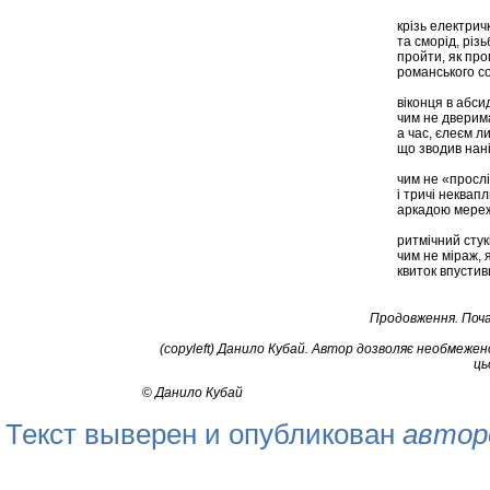
крізь електри
та сморід, різ
пройти, як про
романського со
віконця в абсид
чим не дверим
а час, єлеєм л
що зводив нані
чим не «прослі
і тричі неквапл
аркадою мереж
ритмічний стук
чим не міраж, 
квиток впусти
Продовження. Почато
(copyleft) Данило Кубай. Автор дозволяє необмеже
ць
©
Данило Кубай
Текст выверен и опубликован
автор