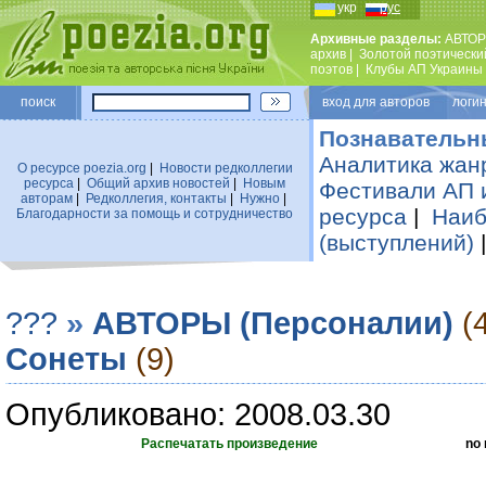
укр
рус
Архивные разделы:
АВТОР
архив
|
Золотой поэтически
поэтов
|
Клубы АП Украины
поиск
вход для авторов логин
Познавательн
Аналитика жан
О ресурсе poezia.org
|
Новости редколлегии
ресурса
|
Общий архив новостей
|
Новым
Фестивали АП 
авторам
|
Редколлегия, контакты
|
Нужно
|
ресурса
|
Наиб
Благодарности за помощь и сотрудничество
(выступлений)
???
»
АВТОРЫ (Персоналии)
(
Сонеты
(9)
Опубликовано: 2008.03.30
Распечатать произведение
no 