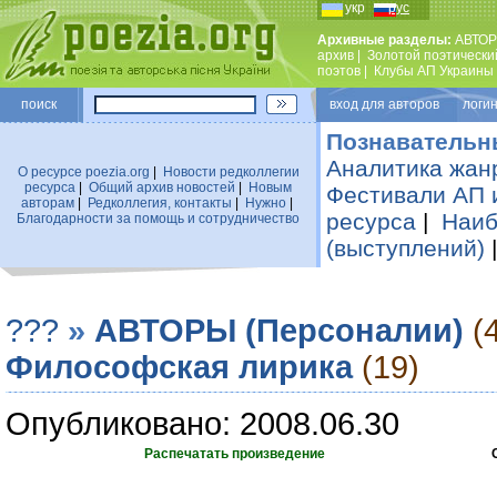
укр
рус
Архивные разделы:
АВТОР
архив
|
Золотой поэтически
поэтов
|
Клубы АП Украины
поиск
вход для авторов логин
Познавательн
Аналитика жан
О ресурсе poezia.org
|
Новости редколлегии
ресурса
|
Общий архив новостей
|
Новым
Фестивали АП 
авторам
|
Редколлегия, контакты
|
Нужно
|
ресурса
|
Наиб
Благодарности за помощь и сотрудничество
(выступлений)
???
»
АВТОРЫ (Персоналии)
(
Философская лирика
(19)
Опубликовано: 2008.06.30
Распечатать произведение