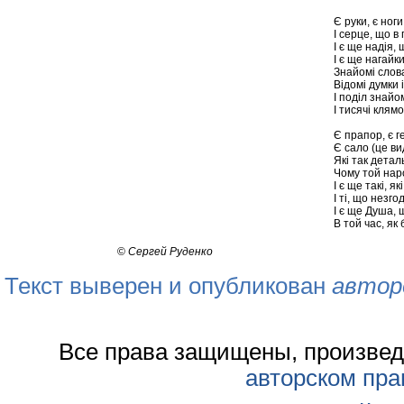
Є руки, є ноги 
І серце, що в
І є ще надія,
І є ще нагайк
Знайомі слов
Відомі думки 
І поділ знайо
І тисячі клям
Є прапор, є ге
Є сало (це ви
Які так дета
Чому той наро
І є ще такі, я
І ті, що незг
І є ще Душа, 
В той час, як
©
Сергей Руденко
Текст выверен и опубликован
автор
Все права защищены, произвед
авторском пра