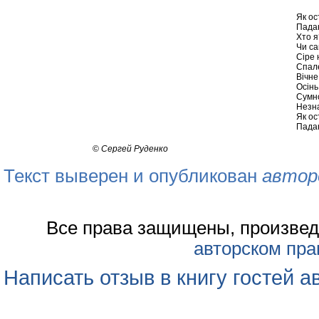
Як ос
Падаю
Хто я
Чи са
Сіре 
Спал
Вічне
Осін
Сумно
Незн
Як ос
Падаю
©
Сергей Руденко
Текст выверен и опубликован
автор
Все права защищены, произвед
авторском пра
Написать отзыв в книгу гостей а