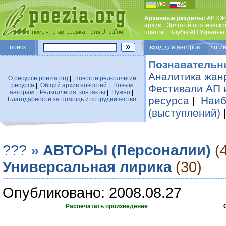
укр
рус
Архивные разделы:
АВТОР
архив
|
Золотой поэтически
поэтов
|
Клубы АП Украины
поиск
вход для авторов логин
Познавательн
Аналитика жан
О ресурсе poezia.org
|
Новости редколлегии
ресурса
|
Общий архив новостей
|
Новым
Фестивали АП 
авторам
|
Редколлегия, контакты
|
Нужно
|
ресурса
|
Наиб
Благодарности за помощь и сотрудничество
(выступлений)
???
»
АВТОРЫ (Персоналии)
(
Универсальная лирика
(30)
Опубликовано: 2008.08.27
Распечатать произведение