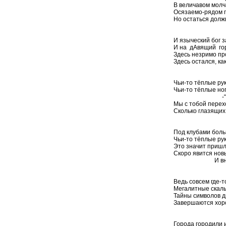
В величавом молч
Осязаемо-рядом п
Но остаться долж
И языческий бог 
И на дАвящий гор
Здесь незримо пр
Здесь остался, как
Чьи-то тёплые рук
Чьи-то тёплые ноги
-“Не надо
Мы с тобой перех
Сколько глазящих 
Под клубами боль
Чьи-то тёплые рук
Это значит пришл
Скоро явится нов
И вновь н
Ведь совсем где-
Мегалитные скалы
Тайны символов д
Завершаются хор
Города городили 