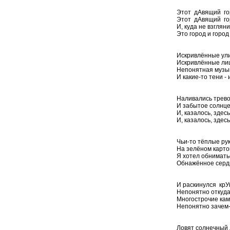
Этот дАвящий горо
Этот дАвящий гор
И, куда не взглян
Это город и город
Искривлённые ули
Искривлённые лиц
Непонятная музык
И какие-то тени - 
Наливались трево
И забытое солнце
И, казалось, здес
И, казалось, здес
Чьи-то тёплые рук
На зелёном карто
Я хотел обнимать
Обнажённое сердц
И раскинулся крУ
Непонятно откуда,
Многострочие кам
Непонятно зачем-
Ловят солнечный 