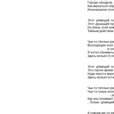
Города городили,
Как вернуться обр
Изначальное солн
Этот дАвящий гор
Этот душащий гор
Но близь этой зем
Тайным действом в
Чьи-то тёплые ру
Восходящие ноги..
и снова не
Я хотел обнимать
Здесь нельзя (!) 
Этот дАвящий го
Это глупое время 
Надо просто верну
Здесь нельзя оста
Чьи-то тёплые рук
Чьи-то голые ноги.
- уже без 
Как она понимает 
...Только дАвящий
А совсем где-то 