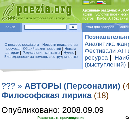
укр
рус
Архивные разделы:
АВТОР
архив
|
Золотой поэтически
поэтов
|
Клубы АП Украины
поиск
вход для авторов логин
Познавательн
Аналитика жан
О ресурсе poezia.org
|
Новости редколлегии
ресурса
|
Общий архив новостей
|
Новым
Фестивали АП 
авторам
|
Редколлегия, контакты
|
Нужно
|
ресурса
|
Наиб
Благодарности за помощь и сотрудничество
(выступлений)
???
»
АВТОРЫ (Персоналии)
(
Философская лирика
(18)
Опубликовано: 2008.09.09
Распечатать произведение
С