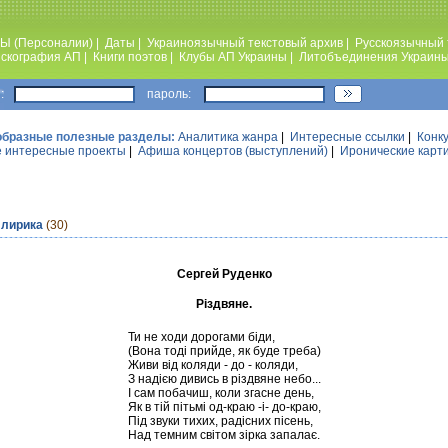
Ы (Персоналии)
|
Даты
|
Украиноязычный текстовый архив
|
Русскоязычный 
скография АП
|
Книги поэтов
|
Клубы АП Украины
|
Литобъединения Украин
:
пароль:
образные полезные разделы:
Аналитика жанра
|
Интересные ссылки
|
Конк
 интересные проекты
|
Афиша концертов (выступлений)
|
Иронические карт
 лирика
(30)
Сергей Руденко
Різдвяне.
Ти не ходи дорогами біди,
(Вона тоді прийде, як буде треба)
Живи від коляди - до - коляди,
З надією дивись в різдвяне небо...
І сам побачиш, коли згасне день,
Як в тій пітьмі од-краю -і- до-краю,
Під звуки тихих, радісних пісень,
Над темним світом зірка запалає.