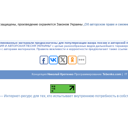
 защищены, произведение охраняется Законом Украины
„Об авторском праве и смежн
ликованные материали предназначены для популяризации жанра поэзии и авторской п
ЭЗИЯ И АВТОРСКАЯ ПЕСНЯ УКРАИНЫ” с целью разнообразных видов дальнейшего тиражиров
ы с авторами материалов. Правила вежливости и корректности предполагают также ссылки 
Концепция
Николай Кротенко
Программирование
Tebenko.com
| I
 — Интернет-ресурс для тех, кто испытывает внутреннюю потребность в соб