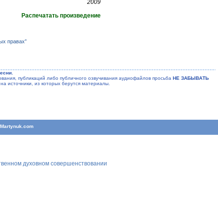
2009
Распечатать произведение
ых правах”
есни.
ания, публикаций либо публичного озвучивания аудиофайлов просьба
НЕ ЗАБЫВАТЬ
на источники, из которых берутся материалы.
T
Martynuk.com
ственном духовном совершенствовании