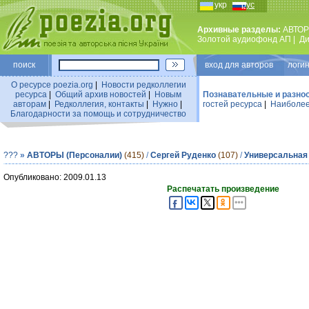
укр
рус
Архивные разделы:
АВТОР
Золотой аудиофонд АП
|
Ди
поиск
вход для авторов логин
О ресурсе poezia.org
|
Новости редколлегии
ресурса
|
Общий архив новостей
|
Новым
Познавательные и разно
авторам
|
Редколлегия, контакты
|
Нужно
|
гостей ресурса
|
Наиболее
Благодарности за помощь и сотрудничество
???
»
АВТОРЫ (Персоналии)
(415)
/
Сергей Руденко
(107)
/
Универсальная
Опубликовано: 2009.01.13
Распечатать произведение