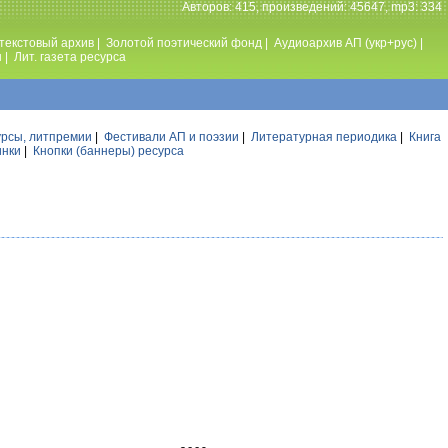
Авторов: 415, произведений: 45647, mp3: 334
текстовый архив
|
Золотой поэтический фонд
|
Аудиоархив АП (укр+рус)
|
ы
|
Лит. газета ресурса
урсы, литпремии
|
Фестивали АП и поэзии
|
Литературная периодика
|
Книга
инки
|
Кнопки (баннеры) ресурса