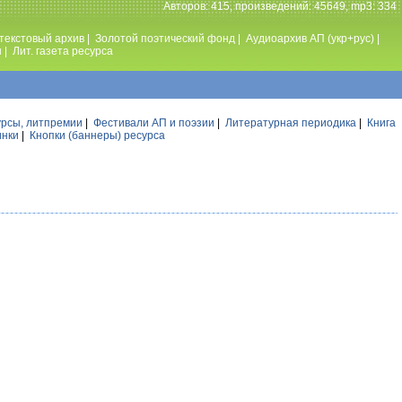
Авторов: 415, произведений: 45649, mp3: 334
текстовый архив
|
Золотой поэтический фонд
|
Аудиоархив АП (укр+рус)
|
ы
|
Лит. газета ресурса
урсы, литпремии
|
Фестивали АП и поэзии
|
Литературная периодика
|
Книга
инки
|
Кнопки (баннеры) ресурса