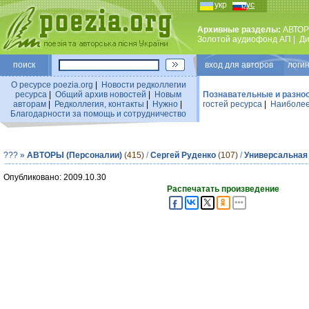
укр
рус
Архивные разделы:
АВТОР
Золотой аудиофонд АП
|
Ди
поиск
вход для авторов логин
О ресурсе poezia.org
|
Новости редколлегии
ресурса
|
Общий архив новостей
|
Новым
Познавательные и разно
авторам
|
Редколлегия, контакты
|
Нужно
|
гостей ресурса
|
Наиболее
Благодарности за помощь и сотрудничество
???
»
АВТОРЫ (Персоналии)
(415)
/
Сергей Руденко
(107)
/
Универсальная
Опубликовано: 2009.10.30
Распечатать произведение