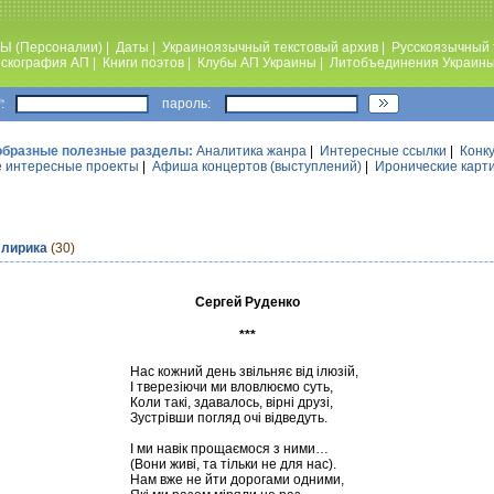
Ы (Персоналии)
|
Даты
|
Украиноязычный текстовый архив
|
Русскоязычный 
скография АП
|
Книги поэтов
|
Клубы АП Украины
|
Литобъединения Украин
:
пароль:
образные полезные разделы:
Аналитика жанра
|
Интересные ссылки
|
Конк
 интересные проекты
|
Афиша концертов (выступлений)
|
Иронические карт
 лирика
(30)
Сергей Руденко
***
Нас кожний день звільняє від ілюзій,
І тверезіючи ми вловлюємо суть,
Коли такі, здавалось, вірні друзі,
Зустрівши погляд очі відведуть.
І ми навік прощаємося з ними…
(Вони живі, та тільки не для нас).
Нам вже не йти дорогами одними,