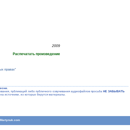
2009
Распечатать произведение
ых правах”
есни.
ания, публикаций либо публичного озвучивания аудиофайлов просьба
НЕ ЗАБЫВАТЬ
на источники, из которых берутся материалы.
T
Martynuk.com