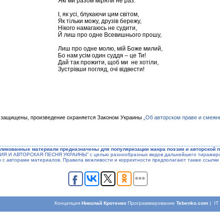
Які ми разом міряли не раз.
І, як усі, блукаючи цим світом,
Як тільки можу, друзів бережу,
Нікого намагаюсь не судити,
Й лиш про одне Всевишнього прошу,
Лиш про одне молю, мій Боже милий,
Бо нам усім один суддя – це Ти!
Дай так прожити, щоб ми не хотіли,
Зустрівши погляд, очі відвести!
 защищены, произведение охраняется Законом Украины
„Об авторском праве и смежн
ликованные материали предназначены для популяризации жанра поэзии и авторской п
ЭЗИЯ И АВТОРСКАЯ ПЕСНЯ УКРАИНЫ” с целью разнообразных видов дальнейшего тиражиров
ы с авторами материалов. Правила вежливости и корректности предполагают также ссылки 
Концепция
Николай Кротенко
Программирование
Tebenko.com
| I