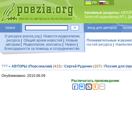
укр
рус
Архивные разделы:
АВТОР
Золотой аудиофонд АП
|
Ди
поиск
вход для авторов логин
О ресурсе poezia.org
|
Новости редколлегии
ресурса
|
Общий архив новостей
|
Новым
Познавательные и разно
авторам
|
Редколлегия, контакты
|
Нужно
|
гостей ресурса
|
Наиболее
Благодарности за помощь и сотрудничество
???
»
АВТОРЫ (Персоналии)
(415)
/
Сергей Руденко
(107)
/
Поэзия для (пр
Опубликовано: 2010.06.09
Распечатать произведение