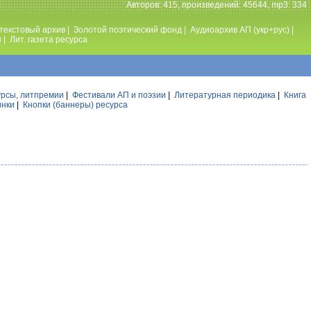
Авторов: 415, произведений: 45644, mp3: 334
текстовый архив
|
Золотой поэтический фонд
|
Аудиоархив АП (укр+рус)
|
ы
|
Лит. газета ресурса
урсы, литпремии
|
Фестивали АП и поэзии
|
Литературная периодика
|
Книга
инки
|
Кнопки (баннеры) ресурса