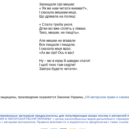
Запищали сірі мишки:
« Як же нам читати книжки?»,
І сказала мишкам киця,
Що дрімала на полиці:
« Спати треба уночі.
Дітки всі вже сплять у ліжках.
Тихо, мишки, не пищіть».
Але мишки не вгавали
Все пищали і пищали,
І сказала киця враз:
«Ах ви сірі! Ось я вас!
Ну – мо в нірку й швидко спати!
І щоб тихо там сиділи!
Завтра будете читати».
 защищены, произведение охраняется Законом Украины
„Об авторском праве и смежн
ликованные материали предназначены для популяризации жанра поэзии и авторской п
ЭЗИЯ И АВТОРСКАЯ ПЕСНЯ УКРАИНЫ” с целью разнообразных видов дальнейшего тиражиров
ы с авторами материалов. Правила вежливости и корректности предполагают также ссылки 