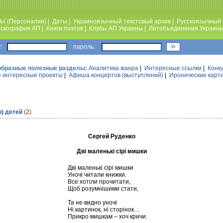
Ы (Персоналии)
|
Даты
|
Украиноязычный текстовый архив
|
Русскоязычный 
скография АП
|
Книги поэтов
|
Клубы АП Украины
|
Литобъединения Украин
:
пароль:
образные полезные разделы:
Аналитика жанра
|
Интересные ссылки
|
Конк
 интересные проекты
|
Афиша концертов (выступлений)
|
Иронические карт
о) детей
(2)
Сергей Руденко
Дві маленькі сірі мишки
Дві маленькі сірі мишки
Уночі читали книжки.
Все хотіли прочитати,
Щоб розумнішими стати,
Та не видно уночі
Ні картинок, ні сторінок…
Прикро мишкам – хоч кричи.