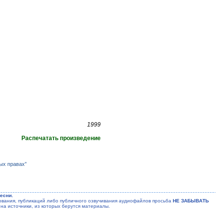
1999
Распечатать произведение
ых правах”
есни.
ания, публикаций либо публичного озвучивания аудиофайлов просьба
НЕ ЗАБЫВАТЬ
на источники, из которых берутся материалы.