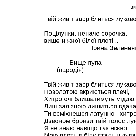
Ви
Твій живіт засріблиться лука
………………………
Поцілунки, неначе сорочка, -
вище ніжної білої плоті...
Ірина Зелененька «Поп
Вище пупа
(пародія)
Твій живіт засріблиться лукаво
Позолотою вкриються плечі,
Хитро очі блищатимуть міддю,
Лиш залізною лишиться вдача
Ти всміхнешся латунно і хитро
Дзвоном бронзи твій голос лу
Я не знаю навіщо так ніжно
Мою плоть в білу сталь цілува