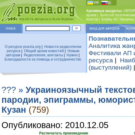
укр
рус
Архивные разделы:
АВТОР
архив
|
Золотой поэтически
поэтов
|
Клубы АП Украины
поиск
вход для авторов логин
Познавательн
Аналитика жан
О ресурсе poezia.org
|
Новости редколлегии
ресурса
|
Общий архив новостей
|
Новым
Фестивали АП 
авторам
|
Редколлегия, контакты
|
Нужно
|
ресурса
|
Наиб
Благодарности за помощь и сотрудничество
(выступлений)
???
»
Украиноязычный тексто
пародии, эпиграммы, юморис
Кузан
(759)
Опубликовано: 2010.12.05
Распечатать произведение