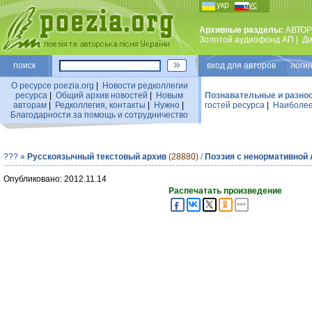
укр
рус
Архивные разделы:
АВТОР
Золотой аудиофонд АП
|
Ди
поиск
вход для авторов логин
О ресурсе poezia.org
|
Новости редколлегии
ресурса
|
Общий архив новостей
|
Новым
Познавательные и разно
авторам
|
Редколлегия, контакты
|
Нужно
|
гостей ресурса
|
Наиболее
Благодарности за помощь и сотрудничество
???
»
Русскоязычный текстовый архив
(28880)
/
Поэзия с ненормативной 
Опубликовано: 2012.11.14
Распечатать произведение