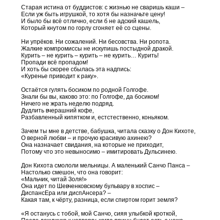
Старая истина от буддистов: с жизнью не сваришь каши –
Если уж быть игрушкой, то хотя бы назначьте цену!
И было бы всё отлично, если б не адский кашель,
Который кнутом по горлу сгоняет её со сцены.
Ни упрёков. Ни сожалений. Ни бесовства. Ни ропота.
Жалкие компромиссы не искупишь постыдной дракой.
Курить – не курить – курить – не курить… Курить!
Пропади всё пропадом!
И хоть бы скорее сбылась эта надпись:
«Куренье приводит к раку».
Остаётся гулять босиком по родной Голгофе.
Знали бы вы, каково это: по Голгофе, да босиком!
Ничего не жрать неделю подряд.
Дудлить вчерашний кофе,
Разбавленный кипятком и, естстественно, коньяком.
Зачем ты мне в детстве, бабушка, читала сказку о Дон Кихоте,
О верной любви – и прочую красивую ахинею?
Она назначает свидания, на которые не приходит,
Потому что это невыносимо – имитировать Дульсинею.
Дон Кихота смололи мельницы. А маленький Санчо Панса –
Настолько смешон, что она говорит:
«Мальчик, читай Золя!»
Она идет по Шевченковскому бульвару в хоспис –
ДиспансЕра или диспАнсера? –
Какая там, к чёрту, разница, если спиртом горит земля?
«Я останусь с тобой, мой Санчо, сияя улыбкой кроткой,