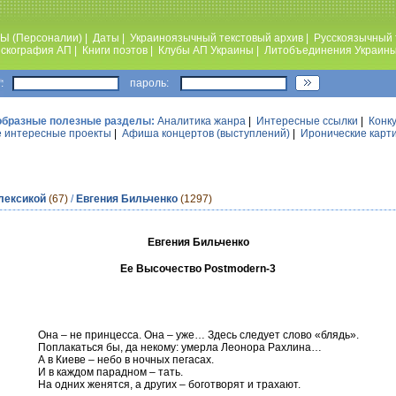
Ы (Персоналии)
|
Даты
|
Украиноязычный текстовый архив
|
Русскоязычный 
скография АП
|
Книги поэтов
|
Клубы АП Украины
|
Литобъединения Украин
:
пароль:
образные полезные разделы:
Аналитика жанра
|
Интересные ссылки
|
Конк
 интересные проекты
|
Афиша концертов (выступлений)
|
Иронические карт
лексикой
(67)
/
Евгения Бильченко
(1297)
Евгения Бильченко
Ее Высочество Postmodern-3
Она – не принцесса. Она – уже… Здесь следует слово «блядь».
Поплакаться бы, да некому: умерла Леонора Рахлина…
А в Киеве – небо в ночных пегасах.
И в каждом парадном – тать.
На одних женятся, а других – боготворят и трахают.