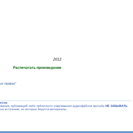
2012
Распечатать произведение
ых правах”
есни.
ания, публикаций либо публичного озвучивания аудиофайлов просьба
НЕ ЗАБЫВАТЬ
на источники, из которых берутся материалы.