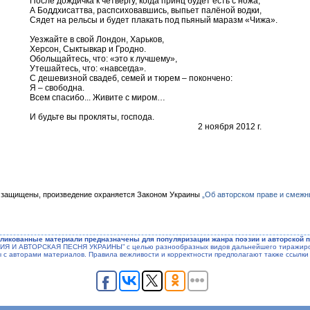
После дождичка к четвергу, когда принц будет есть с ножа,
А Боддхисаттва, распсиховавшись, выпьет палёной водки,
Сядет на рельсы и будет плакать под пьяный маразм «Чижа».
Уезжайте в свой Лондон, Харьков,
Херсон, Сыктывкар и Гродно.
Обольщайтесь, что: «это к лучшему»,
Утешайтесь, что: «навсегда».
С дешевизной свадеб, семей и тюрем – покончено:
Я – свободна.
Всем спасибо... Живите с миром…
И будьте вы прокляты, господа.
2 ноября 2012 г.
 защищены, произведение охраняется Законом Украины
„Об авторском праве и смежн
ликованные материали предназначены для популяризации жанра поэзии и авторской п
ЭЗИЯ И АВТОРСКАЯ ПЕСНЯ УКРАИНЫ” с целью разнообразных видов дальнейшего тиражиров
ы с авторами материалов. Правила вежливости и корректности предполагают также ссылки 