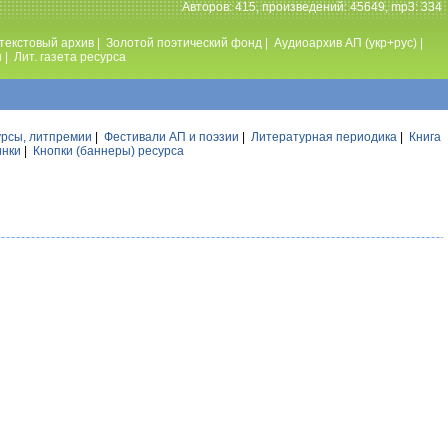
Авторов: 415, произведений: 45649, mp3: 334
текстовый архив
|
Золотой поэтический фонд
|
Аудиоархив АП (укр+рус)
|
ы
|
Лит. газета ресурса
урсы, литпремии
|
Фестивали АП и поэзии
|
Литературная периодика
|
Книга
инки
|
Кнопки (баннеры) ресурса