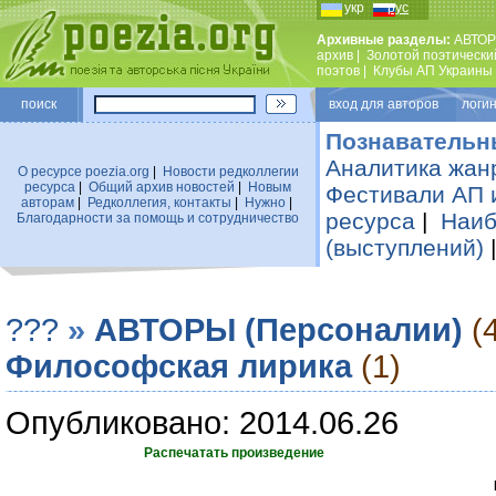
укр
рус
Архивные разделы:
АВТОР
архив
|
Золотой поэтически
поэтов
|
Клубы АП Украины
поиск
вход для авторов логин
Познавательн
Аналитика жан
О ресурсе poezia.org
|
Новости редколлегии
ресурса
|
Общий архив новостей
|
Новым
Фестивали АП 
авторам
|
Редколлегия, контакты
|
Нужно
|
ресурса
|
Наиб
Благодарности за помощь и сотрудничество
(выступлений)
???
»
АВТОРЫ (Персоналии)
(
Философская лирика
(1)
Опубликовано: 2014.06.26
Распечатать произведение