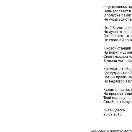
Стук вагонных ко
Ночь вползает в
В полусне памят
Не укрыться от 
Что? Звучит сли
Но душа отверга
Вознесётся – в в
Не слова ей поня
К новой станции
На попутчицу юн
Сняв украдкой ко
В жизни мы – па
Кто считает оби
Где судьбы моей
Вот бы правки в
Но Редактор в пл
Каждый – автор 
На пророка наде
Твой маршрут, п
Сам билет покупа
Киев-Одесса
28.09.2013
Написано к одесскому ф