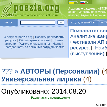
укр
рус
Архивные разделы:
АВТОР
архив
|
Золотой поэтически
поэтов
|
Клубы АП Украины
поиск
вход для авторов логин
Познавательн
Аналитика жан
О ресурсе poezia.org
|
Новости редколлегии
ресурса
|
Общий архив новостей
|
Новым
Фестивали АП 
авторам
|
Редколлегия, контакты
|
Нужно
|
ресурса
|
Наиб
Благодарности за помощь и сотрудничество
(выступлений)
???
»
АВТОРЫ (Персоналии)
(
Универсальная лирика
(4)
Опубликовано: 2014.08.20
Распечатать произведение
"О, скол