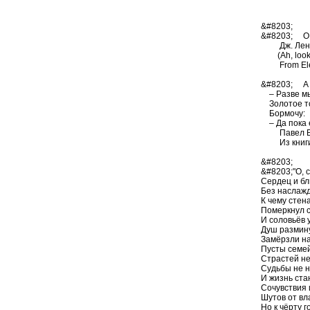
&#8203;
&#8203; О, 
Дж. Ленно
(Ah, look at
From Elea
&#8203; А к
– Разве мы
Золотое то
Бормочу:
– Да пока е
Павел Бау
Из книги 
&#8203;
&#8203;"О, 
Сердец и бл
Без наслажд
К чему стен
Померкнул с
И соловьёв 
Душ размину
Замёрзли на
Пусты семе
Страстей не
Судьбы не 
И жизнь ст
Сочувствия
Шутов от вл
Но к чёрту 