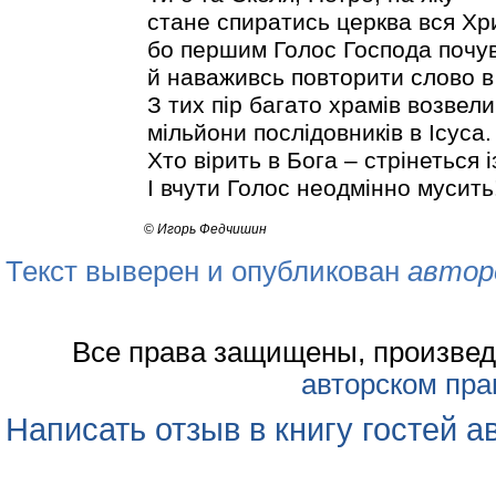
стане спиратись церква вся Хр
бо першим Голос Господа почу
й наваживсь повторити слово в
З тих пір багато храмів возвели
мільйони послідовників в Ісуса.
Хто вірить в Бога – стрінеться 
І вчути Голос неодмінно мусить
©
Игорь Федчишин
Текст выверен и опубликован
автор
Все права защищены, произвед
авторском пра
Написать отзыв в книгу гостей а