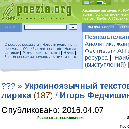
укр
рус
Архивные разделы:
АВТОР
архив
|
Золотой поэтически
поэтов
|
Клубы АП Украины
поиск
вход для авторов логин
Познавательн
Аналитика жан
О ресурсе poezia.org
|
Новости редколлегии
ресурса
|
Общий архив новостей
|
Новым
Фестивали АП 
авторам
|
Редколлегия, контакты
|
Нужно
|
ресурса
|
Наиб
Благодарности за помощь и сотрудничество
(выступлений)
???
»
Украиноязычный тексто
лирика
(187)
/
Игорь Федчиши
Опубликовано: 2016.04.07
Распечатать произведение
И
Про б