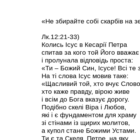
«Не збирайте собі скарбів на з
Ісус Христос
Лк.12:21-33)
Колись Ісус в Кесарії Петра
спитав за кого той Його вважає
і пролунала відповідь проста:
«Ти – Божий Син, Ісусе! Всі те
На ті слова Ісус мовив таке:
«Щасливий той, хто вчує Слово
хто каже правду, вірою живе
і всім до Бога вказує дорогу.
Подібно скелі Віра і Любов,
які і є фундаментом для храму
зі стінами із щирих молитов,
а купол стане Божими Устами.
Ти є та Скеля, Петре, на яку