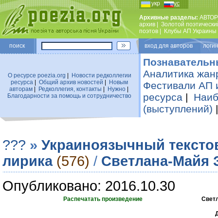
укр
рус
Архивные разделы:
АВТОР
архив
|
Золотой поэтически
поэтов
|
Клубы АП Украины
поиск
вход для авторов логин
Познавательн
Аналитика жан
О ресурсе poezia.org
|
Новости редколлегии
ресурса
|
Общий архив новостей
|
Новым
Фестивали АП 
авторам
|
Редколлегия, контакты
|
Нужно
|
ресурса
|
Наиб
Благодарности за помощь и сотрудничество
(выступлений)
???
»
Украиноязычный тексто
лирика
(576)
/
Светлана-Майя 
Опубликовано: 2016.10.30
Распечатать произведение
Свет
Д