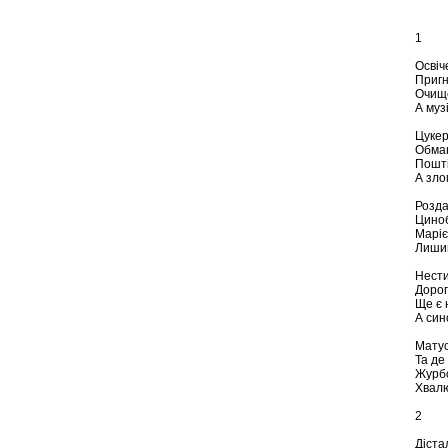
1
Освіче
Пригн
Очище
А муз
Цукер
Обман
Пошті
А зло
Розда
Циноб
Марієч
Лишив
Нести
Дорог
Ще є 
А син
Матус
Та де
Журб
Хвалю
2
Діста