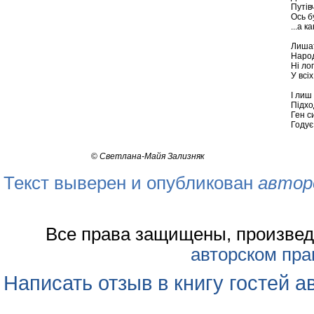
Путів
Ось б
...а к
Лишат
Народ
Ні лог
У всіх 
І лиш
Підход
Ген с
Годує 
©
Светлана-Майя Зализняк
Текст выверен и опубликован
автор
Все права защищены, произвед
авторском пра
Написать отзыв в книгу гостей а