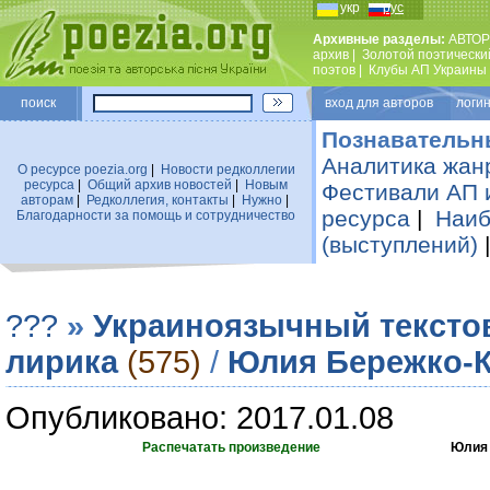
укр
рус
Архивные разделы:
АВТОР
архив
|
Золотой поэтически
поэтов
|
Клубы АП Украины
поиск
вход для авторов логин
Познавательн
Аналитика жан
О ресурсе poezia.org
|
Новости редколлегии
ресурса
|
Общий архив новостей
|
Новым
Фестивали АП 
авторам
|
Редколлегия, контакты
|
Нужно
|
ресурса
|
Наиб
Благодарности за помощь и сотрудничество
(выступлений)
???
»
Украиноязычный тексто
лирика
(575)
/
Юлия Бережко-
Опубликовано: 2017.01.08
Распечатать произведение
Юлия 