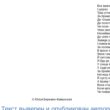
Все важч
І щораз
Така утом
За брамо
Де тільки
Де поло
Чи поле –
Чека сво
Незайман
До себе 
Завжди 
І немов 
За полем
В краси з
Якою там
Й гаптов
Я йду до 
У сонце й
У сади р
За брам
Нетишу б
Й суєту 
А браму 
Вона ста
Коли кріз
Чи повер
©
Юлия Бережко-Каминская
Текст выверен и опубликован
автор