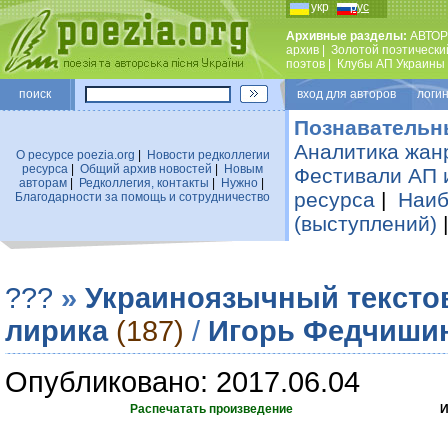
укр
рус
Архивные разделы:
АВТОР
архив
|
Золотой поэтически
поэтов
|
Клубы АП Украины
поиск
вход для авторов логин
Познавательн
Аналитика жан
О ресурсе poezia.org
|
Новости редколлегии
ресурса
|
Общий архив новостей
|
Новым
Фестивали АП 
авторам
|
Редколлегия, контакты
|
Нужно
|
ресурса
|
Наиб
Благодарности за помощь и сотрудничество
(выступлений)
???
»
Украиноязычный тексто
лирика
(187)
/
Игорь Федчиши
Опубликовано: 2017.06.04
Распечатать произведение
И