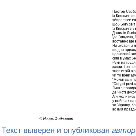
Пастор Свобо
із Княжичів по
збирає все сл
щоб Богу звіт
Із Княжичів у 
Данилів Львів
їде Владика, 
востаннє їде 
На зустріч з 
щодня приход
церковний кня
сіяв в умах б
Руки на грудя
закриті очі, ні
знов стрій ві
чи то вони ід
“Молитва й пр
“Оці дві речі 
Лиш з правдо
де чисті духо
А я молитись 
у небесах на 
за Україну, К
во ім'я правди
©
Игорь Федчишин
Текст выверен и опубликован
автор