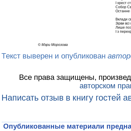
І хрест с
Собор Св
Останне в
Вклади св
Зірви всі
Лише поз
І з перех
©
Мэри Морозова
Текст выверен и опубликован
автор
Все права защищены, произвед
авторском пра
Написать отзыв в книгу гостей а
Опубликованные материали предна