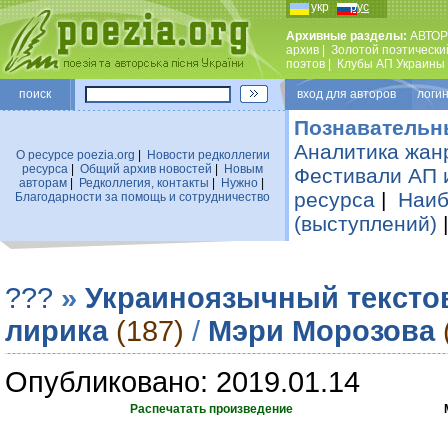
укр
рус
Архивные разделы:
АВТОР
архив
|
Золотой поэтически
поэтов
|
Клубы АП Украины
поиск
вход для авторов логин
Познавательн
Аналитика жан
О ресурсе poezia.org
|
Новости редколлегии
ресурса
|
Общий архив новостей
|
Новым
Фестивали АП 
авторам
|
Редколлегия, контакты
|
Нужно
|
ресурса
|
Наиб
Благодарности за помощь и сотрудничество
(выступлений)
???
»
Украиноязычный тексто
лирика
(187)
/
Мэри Морозова
Опубликовано: 2019.01.14
Распечатать произведение