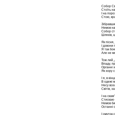
Собор Св
Стоїть н
І на поро
Стою, кр
Зібравши 
Немов на
Собор ст
Шляхів, 
Як пісня,
І дзвони 
Я так бою
Але не мо
Тож лий,
Впаду, пр
Органні х
Як хору с
І я, в кін
В одежі м
Несу все
Світів, з
І на скам’
Стискаю 
Немов б
Останні 
І смуток 