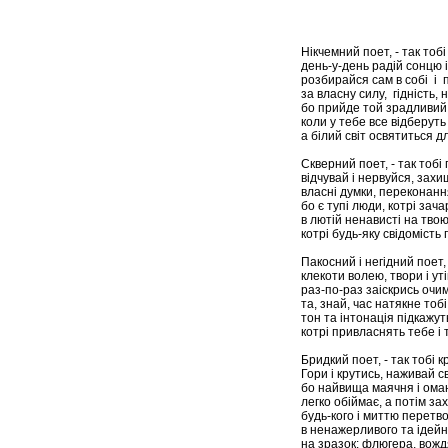
Я. Т.
Нікчемний поет, - так тобі
день-у-день радій сонцю і
розбирайся сам в собі і п
за власну силу, гідність, 
бо прийде той зрадливий 
коли у тебе все відберуть 
а білий світ освятиться д
Скверний поет, - так тобі 
відчувай і нервуйся, захи
власні думки, переконанн
бо є тупі люди, котрі зач
в лютій ненависті на твою
котрі будь-яку свідомість
Пакосний і негідний поет, 
клекоти волею, твори і ут
раз-по-раз заіскрись очим
та, знай, час натякне тобі
тон та інтонація підкажуть
котрі привласнять тебе і 
Бридкий поет, - так тобі кр
Гори і крутись, наживай с
бо найвища маячня і оман
легко обіймає, а потім за
будь-кого і миттю перетв
в ненажерливого та ідейн
на зразок: флюгера, вож