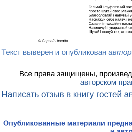
Галімий і фуфлижний поет,
просто шукай своє блаже
Благословляй і напувай у
Наснажуй себе наяву, і не
Оживляй чудодійну наснаг
Накопичуй і увиразнюй сво
Шукай і шануй тих, хто ма
©
Сергей Негода
Текст выверен и опубликован
автор
Все права защищены, произвед
авторском пра
Написать отзыв в книгу гостей а
Опубликованные материали предна
и авт