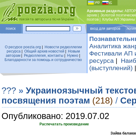
укр
рус
Архивные разделы:
АВТОР
архив
|
Золотой поэтически
поэтов
|
Клубы АП Украины
поиск
вход для авторов логин
Познавательн
Аналитика жан
О ресурсе poezia.org
|
Новости редколлегии
ресурса
|
Общий архив новостей
|
Новым
Фестивали АП 
авторам
|
Редколлегия, контакты
|
Нужно
|
ресурса
|
Наиб
Благодарности за помощь и сотрудничество
(выступлений)
???
»
Украиноязычный тексто
посвящения поэтам
(218)
/
Сер
Опубликовано: 2019.07.02
Распечатать произведение
Зайва балакан