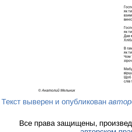
Госп
як т
взим
вині
Госп
як т
Дав 
Хліб
В га
як т
Чом 
зіро
Мабу
вірш
Щоб 
слів 
©
Анатолий Мельник
Текст выверен и опубликован
автор
Все права защищены, произвед
авторском пра