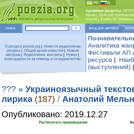
укр
рус
Архивные разделы:
АВТОР
архив
|
Золотой поэтически
поэтов
|
Клубы АП Украины
поиск
вход для авторов логин
Познавательн
Аналитика жан
О ресурсе poezia.org
|
Новости редколлегии
ресурса
|
Общий архив новостей
|
Новым
Фестивали АП 
авторам
|
Редколлегия, контакты
|
Нужно
|
ресурса
|
Наиб
Благодарности за помощь и сотрудничество
(выступлений)
???
»
Украиноязычный тексто
лирика
(187)
/
Анатолий Мель
Опубликовано: 2019.12.27
Распечатать произведение
Ан