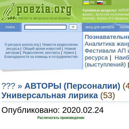
укр
рус
Архивные разделы:
АВТОР
архив
|
Золотой поэтически
поэтов
|
Клубы АП Украины
поиск
вход для авторов логин
Познавательн
Аналитика жан
О ресурсе poezia.org
|
Новости редколлегии
ресурса
|
Общий архив новостей
|
Новым
Фестивали АП 
авторам
|
Редколлегия, контакты
|
Нужно
|
ресурса
|
Наиб
Благодарности за помощь и сотрудничество
(выступлений)
???
»
АВТОРЫ (Персоналии)
(
Универсальная лирика
(53)
Опубликовано: 2020.02.24
Распечатать произведение