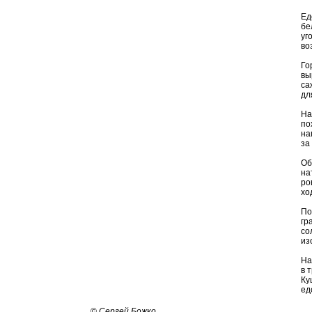
Ед
бе
уг
во
Го
вы
са
дл
На
по
на
за
Об
на
ро
хо
По
гр
со
из
На
в 
Ку
ед
©
Сергей Божко