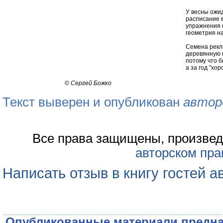
У весны ожи
расписание м
упражнения н
геометрия на
Семена рекл
деревянную м
потому что б
а за год "хо
©
Сергей Божко
Текст выверен и опубликован
автор
Все права защищены, произвед
авторском пра
Написать отзыв в книгу гостей а
Опубликованные материали предна