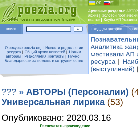
укр
рус
Архивные разделы:
АВТОР
архив
|
Золотой поэтически
поэтов
|
Клубы АП Украины
поиск
вход для авторов логин
Познавательн
Аналитика жан
О ресурсе poezia.org
|
Новости редколлегии
ресурса
|
Общий архив новостей
|
Новым
Фестивали АП 
авторам
|
Редколлегия, контакты
|
Нужно
|
ресурса
|
Наиб
Благодарности за помощь и сотрудничество
(выступлений)
???
»
АВТОРЫ (Персоналии)
(
Универсальная лирика
(53)
Опубликовано: 2020.03.16
Распечатать произведение