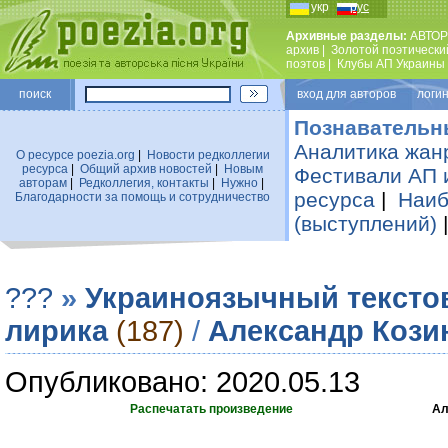
укр
рус
Архивные разделы:
АВТОР
архив
|
Золотой поэтически
поэтов
|
Клубы АП Украины
поиск
вход для авторов логин
Познавательн
Аналитика жан
О ресурсе poezia.org
|
Новости редколлегии
ресурса
|
Общий архив новостей
|
Новым
Фестивали АП 
авторам
|
Редколлегия, контакты
|
Нужно
|
ресурса
|
Наиб
Благодарности за помощь и сотрудничество
(выступлений)
???
»
Украиноязычный тексто
лирика
(187)
/
Александр Кози
Опубликовано: 2020.05.13
Распечатать произведение
Ал