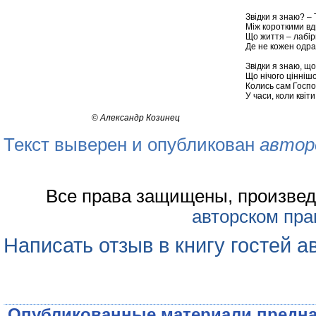
Звідки я знаю? – 
Між короткими вд
Що життя – лабір
Де не кожен одра
Звідки я знаю, щ
Що нічого ціннішо
Колись сам Господь
У часи, коли кві
©
Александр Козинец
Текст выверен и опубликован
автор
Все права защищены, произвед
авторском пра
Написать отзыв в книгу гостей а
Опубликованные материали предна