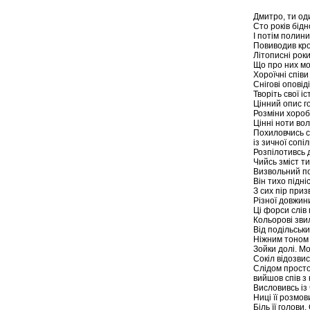
Дмитро, ти оди
Сто років бідн
І потім полини
Повиводив кров
Літописні роки
Що про них мов
Хороїчні співи
Снігові оповіді
Творіть свої і
Цінний опис го
Розміни хоробр
Цінні ноти вол
Похиловчись с
із зичної сопіл
Розпілотивсь д
Чийсь зміст тих
Визвольний по
Він тихо підні
З сих пір приз
Різної довжини 
Ці форси слів 
Кольорові звил
Від подільських
Ніжним тоном 
Зойки долі. Мо
Сокіл відозвис
Слідом простої
вийшов спів з 
Висловивсь із 
Ниці її розмов
Біль її голови.