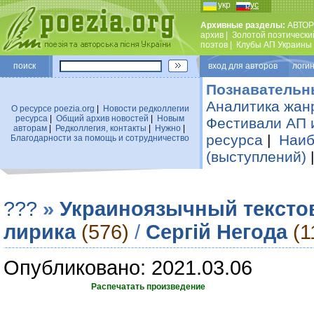
укр
рус
Архивные разделы:
АВТОР
архив
|
Золотой поэтически
поэтов
|
Клубы АП Украины
поиск
вход для авторов логин
Познавательн
Аналитика жан
О ресурсе poezia.org
|
Новости редколлегии
ресурса
|
Общий архив новостей
|
Новым
Фестивали АП 
авторам
|
Редколлегия, контакты
|
Нужно
|
ресурса
|
Наиб
Благодарности за помощь и сотрудничество
(выступлений)
???
»
Украиноязычный тексто
лирика
(576)
/
Сергій Негода
(1
Опубликовано: 2021.03.06
Распечатать произведение