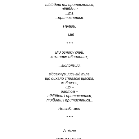
підійдеш та притиснешся,
підійдеш
...та
...притиснешся.
Нелюб.
...Мій
* * *
Від ознобу очей,
коханням обпалених,
...відпрявши,
відсахнувшись від тіла,
що дихало спрагою щастя,
як боявся,
що –
раптом –
підійдеш і притиснешся,
підійдеш і притиснешся...
Нелюба моя.
* * *
А після