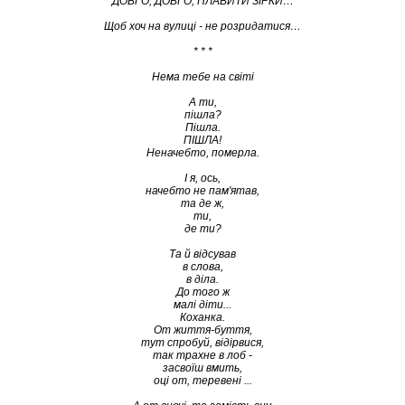
ДОВГО, ДОВГО, ПЛАВИТИ ЗІРКИ…
Щоб хоч на вулиці - не розридатися…
* * *
Нема тебе на світі
А ти,
пішла?
Пішла.
ПІШЛА!
Неначебто, померла.
І я, ось,
начебто не пам'ятав,
та де ж,
ти,
де ти?
Та й відсував
в слова,
в діла.
До того ж
малі діти...
Коханка.
От життя-буття,
тут спробуй, відірвися,
так трахне в лоб -
засвоїш вмить,
оці от, теревені ...