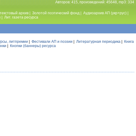
Авторов: 415, произведений: 45648, mp3: 334
текстовый архив
|
Золотой поэтический фонд
|
Аудиоархив АП (укр+рус)
|
ы
|
Лит. газета ресурса
урсы, литпремии
|
Фестивали АП и поэзии
|
Литературная периодика
|
Книга
инки
|
Кнопки (баннеры) ресурса