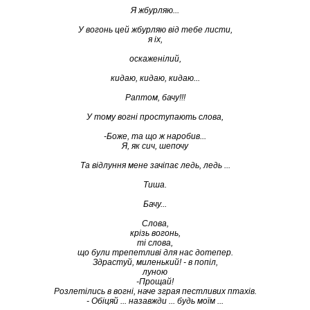
Я жбурляю...
У вогонь цей жбурляю від тебе листи,
я іх,
оскаженілий,
кидаю, кидаю, кидаю...
Раптом, бачу!!!
У тому вогні проступають слова,
-Боже, та що ж наробив...
Я, як сич, шепочу
Та відлуння мене зачіпає ледь, ледь ...
Тиша.
Бачу...
Слова,
крізь вогонь,
ті слова,
що були трепетливі для нас дотепер.
Здрастуй, миленький! - в попіл,
луною
-Прощай!
Розлетілись в вогні, наче зграя пестливих птахів.
- Обіцяй ... назавжди ... будь моїм ...