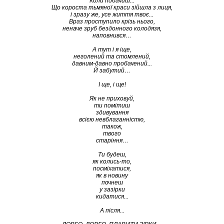
Коли побачиш...
Що короста тьмяної краси зійшла з лиця,
і зразу же, усе життя твоє...
Враз проступило крізь нього,
неначе зруб бездонного колодязя,
наповнився…
А тут і я іще,
неголений та стомлений,
давним-давно пробачений...
Й забутий…
І ще, і ще!
Як не приховуй,
ти помітиш
здивування
всією невблаганністю,
також,
твого
старіння…
Ти будеш,
як колись-то,
посміхатися,
як в новину
почнеш
у зазірки
кидатися...
А після...