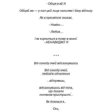
- Обіця-я-яй !!!
Обіцяй же — у пал цей лице нахиляю і бачу відлигу.
Як в пресвітле зникає.
- Навіки ...
- Любов…
І як корчиться в тому ж вогні.
- НЕНАВИДЖУ !!!
* * *
Від ознобу очей відсахнувшись
Від ознобу очей,
любов'ю обпалених
...відпрявши,
відсахнувшись від тіла,
що дихало
потягом пристрасті...
Як боялася я...
Ось,