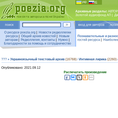
укр
рус
Архивные разделы:
АВТОР
Золотой аудиофонд АП
|
Ди
поиск
вход для авторов логин
О ресурсе poezia.org
|
Новости редколлегии
ресурса
|
Общий архив новостей
|
Новым
Познавательные и разно
авторам
|
Редколлегия, контакты
|
Нужно
|
гостей ресурса
|
Наиболее
Благодарности за помощь и сотрудничество
???
»
Украиноязычный текстовый архив
(16768)
/
Интимная лирика
(2260)
Опубликовано: 2021.09.12
Распечатать произведение