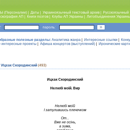
Ы (Персоналии)
|
Даты
|
Украиноязычный текстовый архив
|
Русскоязычный 
скография АП
|
Книги поэтов
|
Клубы АП Украины
|
Литобъединения Украин
:
пароль:
образные полезные разделы:
Аналитика жанра
|
Интересные ссылки
|
Конк
 интересные проекты
|
Афиша концертов (выступлений)
|
Иронические карт
/
Ицхак Скородинский
(493)
Ицхак Скородинский
Нелюбі моїй. Вир
Нелюбі моїй
І затулившись плечечком
От...
Вже не осінь,
а зима,