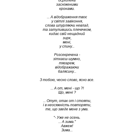
осріблена
засніженими
кронами.
... А відображення твоє
у світлі завіконня,
слова шпурляючи невлад,
та затулившись плечечком,
кидає свій нещадний
зирк,
мені,
у спину...
Розсекречена -
зітхаєш шумно,
тягарем,
відображаючи
балясину...
З тобою, чесно слово, ясно все.
... А от, мені - що ?!
Що, мені ?
... Отут, отак от і стояти,
і в неосяжність повторяти,
те, що зведе мене з ума.
"- Уже не осень.
... А зима."
Авжеж!
Зима...