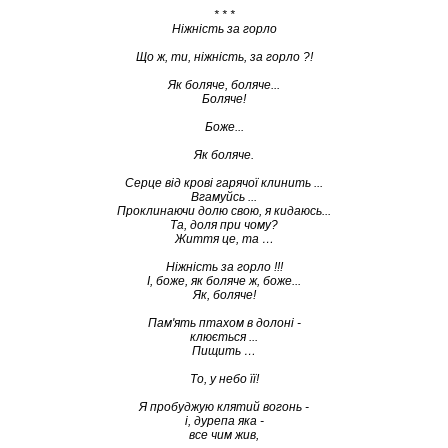
* * *
Ніжність за горло
Що ж, ти, ніжність, за горло ?!
Як боляче, боляче...
Боляче!
Боже...
Як боляче.
Серце від крові гарячої клинить ...
Вгамуйсь ...
Проклинаючи долю свою, я кидаюсь...
Та, доля при чому?
Життя це, та …
Ніжність за горло !!!
І, боже, як боляче ж, боже...
Як, боляче!
Пам'ять птахом в долоні -
клюється ...
Пищить …
То, у небо її!
Я пробуджую клятий вогонь -
і, дурепа яка -
все чим жив,