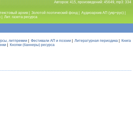
Авторов: 415, произведений: 45649, mp3: 334
текстовый архив
|
Золотой поэтический фонд
|
Аудиоархив АП (укр+рус)
|
ы
|
Лит. газета ресурса
урсы, литпремии
|
Фестивали АП и поэзии
|
Литературная периодика
|
Книга
инки
|
Кнопки (баннеры) ресурса