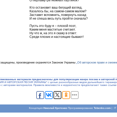
О перламутре нежных паутинок?
Кто остановит ваш бегущий взгляд,
Казалось бы, на самом-самом малом?
Заставит вспомнить, повернуть назад
И не спеша весь путь пройти сначала?
Пусть это буду я – плохой поэт,
Каким меня маститые считают.
Ну что ж, на это я скажу в ответ:
Среди плохих и настоящие бывают!
 защищены, произведение охраняется Законом Украины
„Об авторском праве и смежн
ликованные материали предназначены для популяризации жанра поэзии и авторской п
ЭЗИЯ И АВТОРСКАЯ ПЕСНЯ УКРАИНЫ” с целью разнообразных видов дальнейшего тиражиров
ы с авторами материалов. Правила вежливости и корректности предполагают также ссылки 
Концепция
Николай Кротенко
Программирование
Tebenko.com
| I