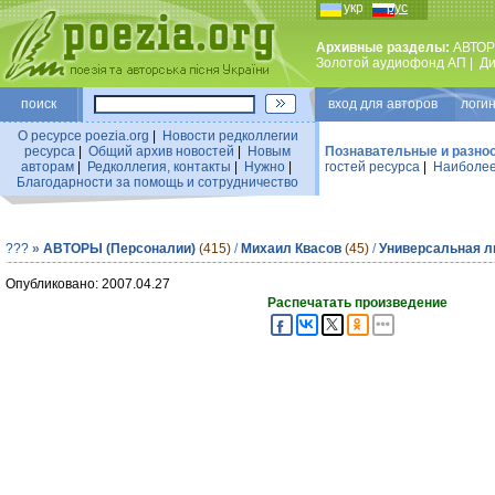
укр
рус
Архивные разделы:
АВТОР
Золотой аудиофонд АП
|
Ди
поиск
вход для авторов логин
О ресурсе poezia.org
|
Новости редколлегии
ресурса
|
Общий архив новостей
|
Новым
Познавательные и разно
авторам
|
Редколлегия, контакты
|
Нужно
|
гостей ресурса
|
Наиболее
Благодарности за помощь и сотрудничество
???
»
АВТОРЫ (Персоналии)
(415)
/
Михаил Квасов
(45)
/
Универсальная л
Опубликовано: 2007.04.27
Распечатать произведение