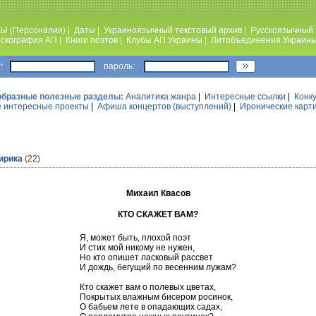
Ы (Персоналии)
|
Даты
|
Украиноязычный текстовый архив
|
Русскоязычный 
скография АП
|
Книги поэтов
|
Клубы АП Украины
|
Литобъединения Украин
:
пароль:
образные полезные разделы:
Аналитика жанра
|
Интересные ссылки
|
Конк
 интересные проекты
|
Афиша концертов (выступлений)
|
Иронические карт
ирика
(22)
Михаил Квасов
КТО СКАЖЕТ ВАМ?
Я, может быть, плохой поэт
И стих мой никому не нужен,
Но кто опишет ласковый рассвет
И дождь, бегущий по весенним лужам?
Кто скажет вам о полевых цветах,
Покрытых влажным бисером росинок,
О бабьем лете в опадающих садах,