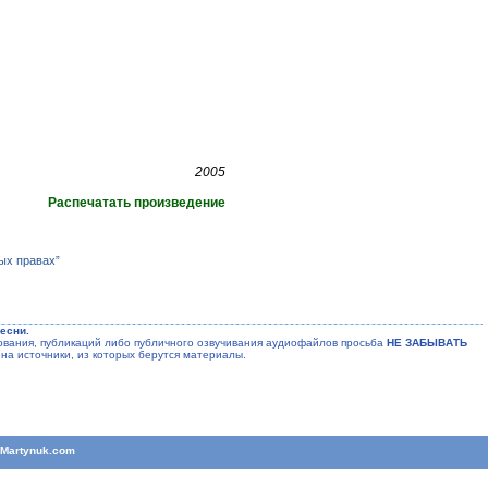
2005
Распечатать произведение
ых правах”
есни.
ания, публикаций либо публичного озвучивания аудиофайлов просьба
НЕ ЗАБЫВАТЬ
на источники, из которых берутся материалы.
T
Martynuk.com