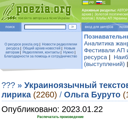
укр
рус
Архивные разделы:
АВТОР
архив
|
Золотой поэтически
поэтов
|
Клубы АП Украины
поиск
вход для авторов логин
Познавательн
Аналитика жан
О ресурсе poezia.org
|
Новости редколлегии
ресурса
|
Общий архив новостей
|
Новым
Фестивали АП 
авторам
|
Редколлегия, контакты
|
Нужно
|
ресурса
|
Наиб
Благодарности за помощь и сотрудничество
(выступлений)
???
»
Украиноязычный тексто
лирика
(2260)
/
Ольга Буруто
(
Опубликовано: 2023.01.22
Распечатать произведение