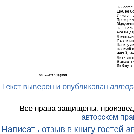
Ти благаєш
Щоб не бо
З якого я
Прозорим
Відчуженн
Тиші наси
Але це да
Я невгаси
У своїх рі
Насилу ди
Насичуй мр
Чекай, ба
Як ти уміє
Я знаю: т
Як богу ві
©
Ольга Буруто
Текст выверен и опубликован
автор
Все права защищены, произвед
авторском пра
Написать отзыв в книгу гостей а