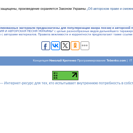
 защищены, произведение охраняется Законом Украины
„Об авторском праве и смежн
ликованные материали предназначены для популяризации жанра поэзии и авторской п
ЭЗИЯ И АВТОРСКАЯ ПЕСНЯ УКРАИНЫ” с целью разнообразных видов дальнейшего тиражиров
ы с авторами материалов. Правила вежливости и корректности предполагают также ссылки 
Концепция
Николай Кротенко
Программирование
Tebenko.com
| I
 — Интернет-ресурс для тех, кто испытывает внутреннюю потребность в соб