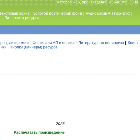
Авторов: 415, произведений: 45648, mp3: 334
текстовый архив
|
Золотой поэтический фонд
|
Аудиоархив АП (укр+рус)
|
ы
|
Лит. газета ресурса
урсы, литпремии
|
Фестивали АП и поэзии
|
Литературная периодика
|
Книга
инки
|
Кнопки (баннеры) ресурса
2023
Распечатать произведение