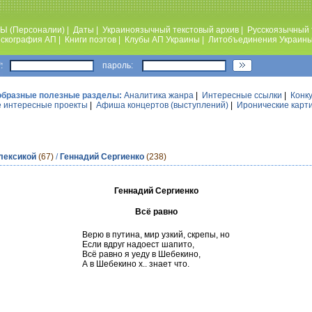
Ы (Персоналии)
|
Даты
|
Украиноязычный текстовый архив
|
Русскоязычный 
скография АП
|
Книги поэтов
|
Клубы АП Украины
|
Литобъединения Украин
:
пароль:
образные полезные разделы:
Аналитика жанра
|
Интересные ссылки
|
Конк
 интересные проекты
|
Афиша концертов (выступлений)
|
Иронические карт
лексикой
(67)
/
Геннадий Сергиенко
(238)
Геннадий Сергиенко
Всё равно
Верю в путина, мир узкий, скрепы, но
Если вдруг надоест шапито,
Всё равно я уеду в Шебекино,
А в Шебекино х.. знает что.