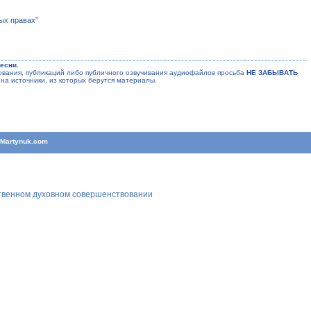
ых правах”
есни.
ания, публикаций либо публичного озвучивания аудиофайлов просьба
НЕ ЗАБЫВАТЬ
на источники, из которых берутся материалы.
T
Martynuk.com
ственном духовном совершенствовании