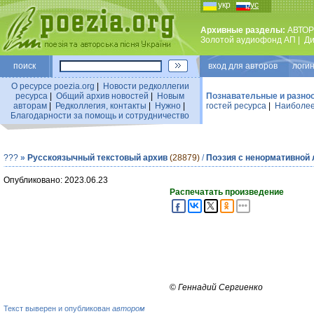
укр
рус
Архивные разделы:
АВТОР
Золотой аудиофонд АП
|
Ди
поиск
вход для авторов логин
О ресурсе poezia.org
|
Новости редколлегии
ресурса
|
Общий архив новостей
|
Новым
Познавательные и разно
авторам
|
Редколлегия, контакты
|
Нужно
|
гостей ресурса
|
Наиболее
Благодарности за помощь и сотрудничество
???
»
Русскоязычный текстовый архив
(28879)
/
Поэзия с ненормативной 
Опубликовано: 2023.06.23
Распечатать произведение
©
Геннадий Сергиенко
Текст выверен и опубликован
автором