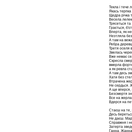
Текла і тече л
Якась терпка
Щедра річка т
Весела лелек
Трясеться та
Грається, б'є
Вперта, як не
Незтляла без
А там на вежа
Ребра деревц
Третя оселя 
Звелась чере
Вже немає се
Скресла смер
вмерла форте
а як ревла ст
А там десь зм
Хати без сте
Втрачена жерт
Не сердься. 
А ще вперся, 
Безсмертя зн
Все на жерлах
Вдерся на пе
Стаєш на те, 
Десь беретьс
Не даєш. Мар
Справжня і н
Затерта звед
Ганна. Жанна.