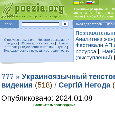
укр
рус
Архивные разделы:
АВТОР
архив
|
Золотой поэтически
поэтов
|
Клубы АП Украины
поиск
вход для авторов логин
Познавательн
Аналитика жан
О ресурсе poezia.org
|
Новости редколлегии
ресурса
|
Общий архив новостей
|
Новым
Фестивали АП 
авторам
|
Редколлегия, контакты
|
Нужно
|
ресурса
|
Наиб
Благодарности за помощь и сотрудничество
(выступлений)
???
»
Украиноязычный тексто
видения
(518)
/
Сергій Негода
Опубликовано: 2024.01.08
Распечатать произведение