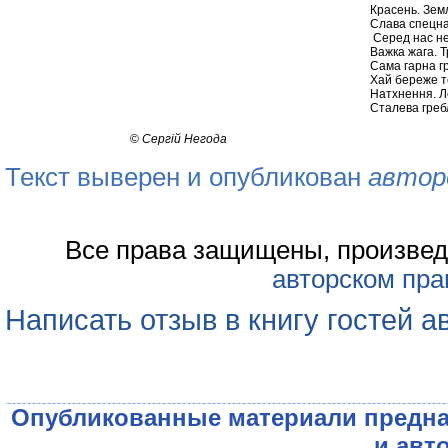
Красень. Земл
Слава спецназ
Серед нас не
Важка жага. Т
Сама гарна г
Хай береже т
Натхнення. Л
Сталева гребл
©
Сергій Негода
Текст выверен и опубликован
автор
Все права защищены, произвед
авторском пра
Написать отзыв в книгу гостей а
Опубликованные материали предна
и авт