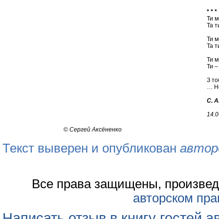
* * *
Ти м
Та т
Ти м
Та т
Ти м
Ти –
З то
… Не
С. 
14.0
©
Сергей Аксёненко
Текст выверен и опубликован
автор
Все права защищены, произвед
авторском пра
Написать отзыв в книгу гостей а