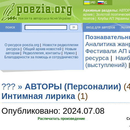
укр
рус
Архивные разделы:
АВТОР
архив
|
Золотой поэтически
поэтов
|
Клубы АП Украины
поиск
вход для авторов логин
Познавательн
Аналитика жан
О ресурсе poezia.org
|
Новости редколлегии
ресурса
|
Общий архив новостей
|
Новым
Фестивали АП 
авторам
|
Редколлегия, контакты
|
Нужно
|
ресурса
|
Наиб
Благодарности за помощь и сотрудничество
(выступлений)
???
»
АВТОРЫ (Персоналии)
(
Интимная лирика
(1)
Опубликовано: 2024.07.08
Распечатать произведение
С