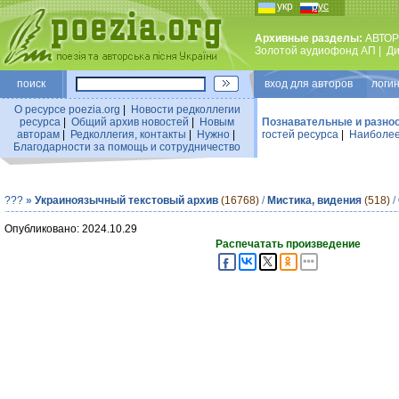
укр
рус
Архивные разделы:
АВТОР
Золотой аудиофонд АП
|
Ди
поиск
вход для авторов логин
О ресурсе poezia.org
|
Новости редколлегии
ресурса
|
Общий архив новостей
|
Новым
Познавательные и разно
авторам
|
Редколлегия, контакты
|
Нужно
|
гостей ресурса
|
Наиболее
Благодарности за помощь и сотрудничество
???
»
Украиноязычный текстовый архив
(16768)
/
Мистика, видения
(518)
/
Опубликовано: 2024.10.29
Распечатать произведение