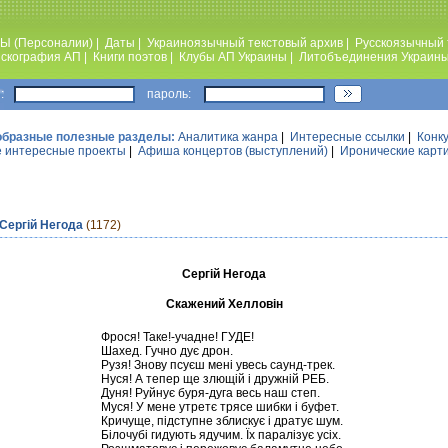
Ы (Персоналии)
|
Даты
|
Украиноязычный текстовый архив
|
Русскоязычный 
скография АП
|
Книги поэтов
|
Клубы АП Украины
|
Литобъединения Украин
:
пароль:
образные полезные разделы:
Аналитика жанра
|
Интересные ссылки
|
Конк
 интересные проекты
|
Афиша концертов (выступлений)
|
Иронические карт
Сергій Негода
(1172)
Сергій Негода
Скажений Хелловін
Фрося! Таке!-учадне! ГУДЕ!
Шахед. Гучно дує дрон.
Рузя! Знову псуєш мені увесь саунд-трек.
Нуся! А тепер ще злющій і дружній РЕБ.
Дуня! Руйнує буря-дуга весь наш степ.
Муся! У мене утретє трясе шибки і буфет.
Кричуще, підступне зблискує і дратує шум.
Білочубі гидують ядучим. Їх паралізує усіх.