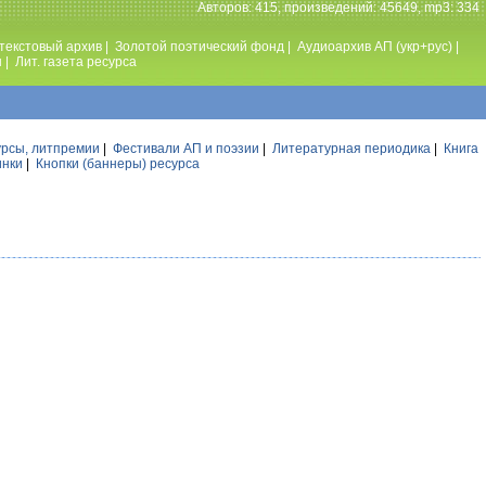
Авторов: 415, произведений: 45649, mp3: 334
текстовый архив
|
Золотой поэтический фонд
|
Аудиоархив АП (укр+рус)
|
ы
|
Лит. газета ресурса
урсы, литпремии
|
Фестивали АП и поэзии
|
Литературная периодика
|
Книга
инки
|
Кнопки (баннеры) ресурса