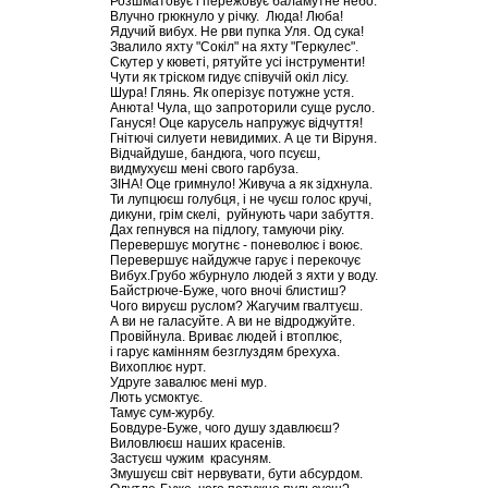
Розшматовує і пережовує баламутне небо.
Влучно грюкнуло у річку. Люда! Люба!
Ядучий вибух. Не рви пупка Уля. Од сука!
Звалило яхту "Сокіл" на яхту "Геркулес".
Скутер у кюветі, рятуйте усі інструменти!
Чути як тріском гидує співучій окіл лісу.
Шура! Глянь. Як оперізує потужне устя.
Анюта! Чула, що запроторили суще русло.
Гануся! Оце карусель напружує відчуття!
Гнітючі силуети невидимих. А це ти Віруня.
Відчайдуше, бандюга, чого псуєш,
видмухуєш мені свого гарбуза.
ЗІНА! Оце гримнуло! Живуча а як зідхнула.
Ти лупцюєш голубця, і не чуєш голос кручі,
дикуни, грім скелі, руйнують чари забуття.
Дах гепнувся на підлогу, тамуючи ріку.
Перевершує могутнє - поневолює і воює.
Перевершує найдужче гарує і перекочує
Вибух.Грубо жбурнуло людей з яхти у воду.
Байстрюче-Буже, чого вночі блистиш?
Чого вируєш руслом? Жагучим гвалтуєш.
А ви не галасуйте. А ви не відроджуйте.
Провійнула. Вриває людей і втоплює,
і гарує камінням безглуздям брехуха.
Вихоплює нурт.
Удруге завалює мені мур.
Лють усмоктує.
Тамує сум-журбу.
Бовдуре-Буже, чого душу здавлюєш?
Виловлюєш наших красенів.
Застуєш чужим красуням.
Змушуєш світ нервувати, бути абсурдом.