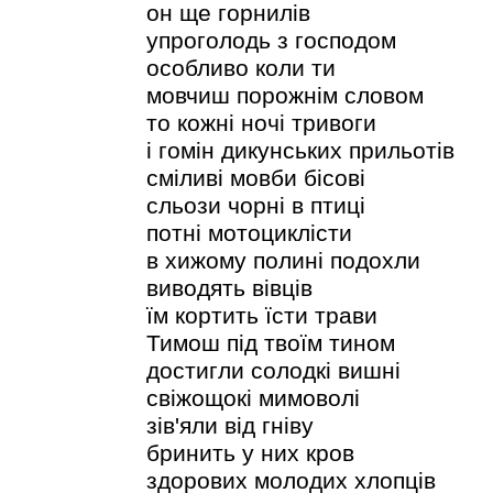
он ще горнилів
упроголодь з господом
особливо коли ти
мовчиш порожнім словом
то кожні ночі тривоги
і гомін дикунських прильотів
сміливі мовби бісові
сльози чорні в птиці
потні мотоциклісти
в хижому полині подохли
виводять вівців
їм кортить їсти трави
Тимош під твоїм тином
достигли солодкі вишні
свіжощокі мимоволі
зів'яли від гніву
бринить у них кров
здорових молодих хлопців