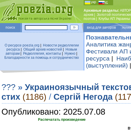
укр
рус
Архивные разделы:
АВТОР
архив
|
Золотой поэтически
поэтов
|
Клубы АП Украины
поиск
вход для авторов логин
Познавательн
Аналитика жан
О ресурсе poezia.org
|
Новости редколлегии
ресурса
|
Общий архив новостей
|
Новым
Фестивали АП 
авторам
|
Редколлегия, контакты
|
Нужно
|
ресурса
|
Наиб
Благодарности за помощь и сотрудничество
(выступлений)
???
»
Украиноязычный тексто
стих
(1186)
/
Сергій Негода
(117
Опубликовано: 2025.07.08
Распечатать произведение
В