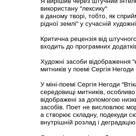
Я вирішив через штучний інтеле
використану "лексику"
в даному творі, тобто, як сприй
рідної землі" у сучасній художні
Критична рецензія від штучного
входить до програмних додаткі
Художні засоби відображення "
митників у поемі Сергія Негоди 
У міні-поемі Сергія Негоди "Втік
середовищі митників, особливо
відображені за допомогою низки
засобів. Поет не висловлює мор
а створює складну, подекуди с
внутрішній розлад і деградацію