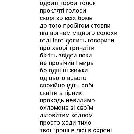
одбиті горби толок
прокляті голоси
скорі зо всіх боків
до того пробігом стовпи
під вогнем міцного солохи
годі Ївго досить говорити
про хворі триндіти
біжіть звідси поки
не провічив Гмирь
бо одні ці жижки
од цього всього
спокійно ідіть собі
скніти в гірник
проходь невидимо
охломоне зі своїм
діловитим кодлом
просто ходи тихо
твої гроші в лісі в схроні