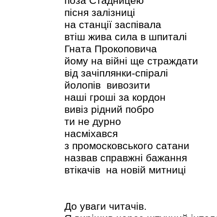
поза Стадницею
пісня залізниці
на станції заспівала
втіш жива сила в шпиталі
Гната Прокоповича
йому на вій
від зачіплянки-спіралі
йолопів вивозити
наші гроші за кордон
вивіз рідний побро
ти не дурно
насміхався
з промосковського сатани
назвав справжні бажання
втікачів на новій митниці
До уваги читачів.