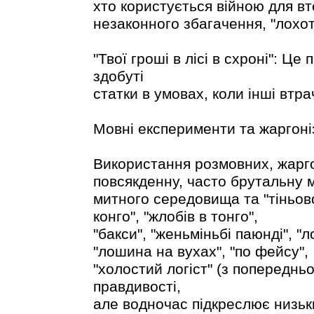
хто користується війною для вте
незаконного збагачення, "лохот
"Твої гроші в лісі в схроні": Ц
здобуті
статки в умовах, коли інші втра
Мовні експерименти та жаргоніз
Використання розмовних, жарг
повсякденну, часто брутальну 
митного середовища та "тіньовог
конго", "жлобів в тонго",
"бакси", "женьміньбі паюнді", "л
"лошина на вухах", "по фейсу",
"холостий логіст" (з попереднь
правдивості,
але водночас підкреслює низьки