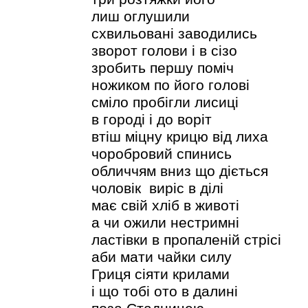
лиш оглушили
схвильовані заводились
зворот голови і в сізо
зробить першу поміч
ножиком по його голові
сміло пробігли лисиці
в городі і до воріт
втіш міцну крицю від лиха
чоробровий спинись
обличчям вниз що діється
чоловік виріс в ділі
має свій хліб в животі
а чи ожили нестримні
ластівки в пропаленій стрісі
аби мати чайки силу
Гриця сіяти крилами
і що тобі ото в далині