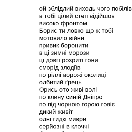
ой зблідлий виходь чого побілів
в тобі цілий степ відійшов
високо фронтом
Борис ти ловко що ж тобі
мотовило війни
привик боронити
в ці зимні морози
ці довгі розриті гони
сморід злодіїв
по ріллі ворожі околиці
одбитий ґрець
Орись ото живі волі
по клину синій Дніпро
по під чорною горою говіє
дикий живіт
одні гидкі миври
серйозні в клоччі