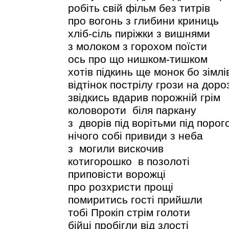
робіть свій фільм без титрів
про вогонь з глибини криниць
хліб-сіль пиріжки з вишнями
з молоком з горохом поїсти
ось про що нишком-тишком
хотів підкинь ще монок бо зімлі
відтінок пострілу грози на дороз
звідкись вдарив порожній грім
коловороти біля паркану
з дворів під ворітьми під порог
нічого собі привиди з неба
з могили вискочив
котигорошко в позолоті
приповісти ворожці
про розхристи прощі
помиритись гості прийшли
тобі Прокіп стрім голоти
бійці пробігли від злості