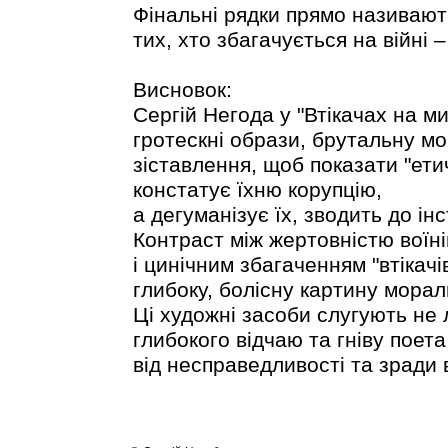
Фінальні рядки прямо називают
тих, хто збагачується на війні –
Висновок:
Сергій Негода у "Втікачах на м
гротескні образи, брутальну мо
зіставлення, щоб показати "етич
констатує їхню корупцію,
а дегуманізує їх, зводить до ін
Контраст між жертовністю воїні
і цинічним збагаченням "втікачі
глибоку, болісну картину морал
Ці художні засоби слугують не 
глибокого відчаю та гніву поета
від несправедливості та зради 