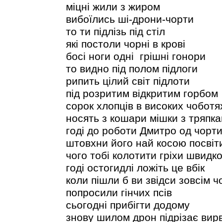
міцні жили з жиром
вибоїлись ші-дрони-чорти
то ти підлізь під стіл
які постоли чорні в крові
босі ноги одні грішні гонори
то видно під полом підлоги
рипить цілий світ підлоти
під розритим відкритим горбом
сорок хлопців в високих чоботя
носять з кошари мішки з тряпк
годі до роботи Дмитро од чорт
штовхни його най косою посвіт
чого тобі колотити гріхи швидко
годі остогидлі ложіть це вбік
коли пішли б ви звідси зовсім ч
попросили гінчих псів
сьогодні прибігти додому
знову шилом дрон підрізає вир