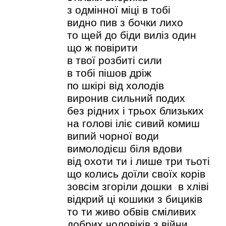
з одмінної міці в тобі
видно пив з бочки лихо
то щей до біди виліз один
що ж повірити
в твої розбиті сили
в тобі пішов дріж
по шкірі від холодів
виронив сильний подих
без рідних і трьох близьких
на голові іліє сивий комиш
випий чорної води
вимолодієш біля вдови
від охоти ти і лише три тьоті
що колись доїли своїх корів
зовсім згоріли дошки в хліві
відкрий ці кошики з бициків
то ти живо обвів сміливих
добрих чоловіків з війни