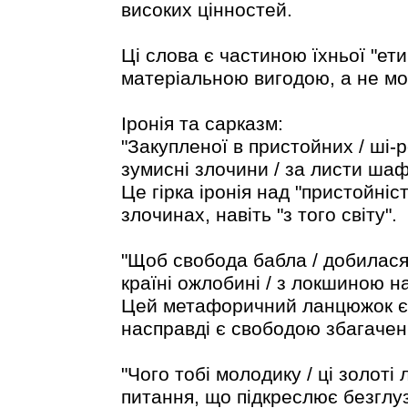
високих цінностей.
Ці слова є частиною їхньої "ети
матеріальною вигодою, а не м
Іронія та сарказм:
"Закупленої в пристойних / ші-р
зумисні злочини / за листи шафе
Це гірка іронія над "пристойніс
злочинах, навіть "з того світу".
"Щоб свобода бабла / добилася 
країні ожлобині / з локшиною на
Цей метафоричний ланцюжок є 
насправді є свободою збагачен
"Чого тобі молодику / ці золот
питання, що підкреслює безглу