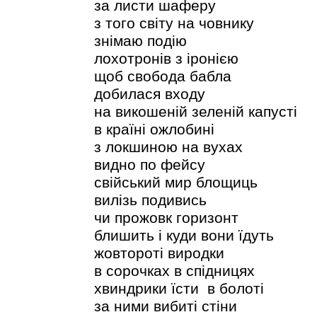
за листи шаферу
з того світу на човнику
знімаю подію
лохотронів з іронією
щоб свобода бабла
добилася входу
на викошеній зеленій капусті
в країні ожлобині
з локшиною на вухах
видно по фейсу
свійський мир блощиць
вилізь подивись
чи прожовк горизонт
блишить і куди вони їдуть
жовтороті виродки
в сорочках в спідницях
хвиндрики їсти в болоті
за ними вибиті стіни