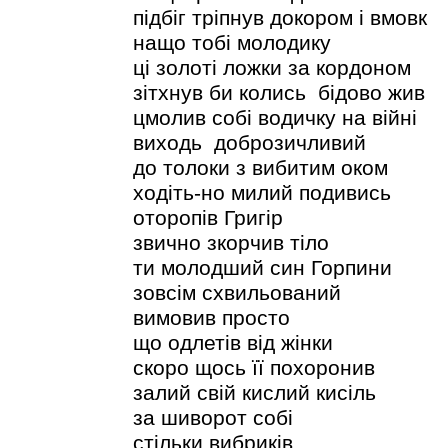
підбіг тріпнув докором і вмовк
нащо тобі молодику
ці золоті ложки за кордоном
зітхнув би колись бідово жив
цмолив собі водичку на війні
виходь доброзичливий
до толоки з вибитим оком
ходіть-но милий подивись
оторопів Григір
звично зкорчив тіло
ти молодший син Горпини
зовсім схвильований
вимовив просто
що одлетів від жінки
скоро щось її похоронив
залий свій кислий кисіль
за шиворот собі
стільки вибриків