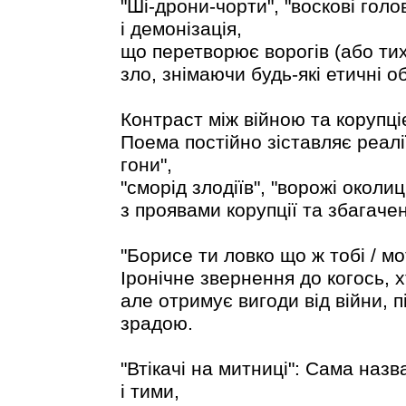
"Ші-дрони-чорти", "воскові голо
і демонізація,
що перетворює ворогів (або тих
зло, знімаючи будь-які етичні 
Контраст між війною та корупці
Поема постійно зіставляє реалії
гони",
"сморід злодіїв", "ворожі околиці"
з проявами корупції та збагаче
"Борисе ти ловко що ж тобі / мо
Іронічне звернення до когось, 
але отримує вигоди від війни, п
зрадою.
"Втікачі на митниці": Сама назв
і тими,