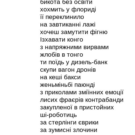
бикота без освіти
хохмить у флориді
її переклинило
на завтиканні лажі
хочеш замутити фігню
Ізхавати конго
з напряжними вирвами
жлобів в тонго
ти поїдь у дизель-банк
скупи вагон дронів
на кеші бакси
женьміньбі паюнді
з приколами зміїнних емоції
лисих фраєрів контрабанди
закупленої в пристойних
ші-роботиць
за стерлінги єврики
за зумисні злочини