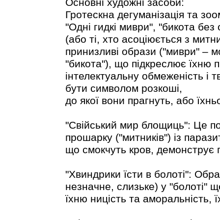
Основні художні засоби:
Гротескна дегуманізація та зо
"Одні гидкі миври", "бикота без
(або ті, хто асоціюється з ми
принизливі образи ("миври" – м
"бикота"), що підкреслює їхню п
інтелектуальну обмеженість і т
бути символом розкоші,
до якої вони прагнуть, або їхнь
"Свійський мир блощиць": Це по
прошарку ("митників") із парази
що смокчуть кров, демонструє 
"Хвиндрики їсти в болоті": Обр
незначне, слизьке) у "болоті" 
їхню ницість та аморальність, 