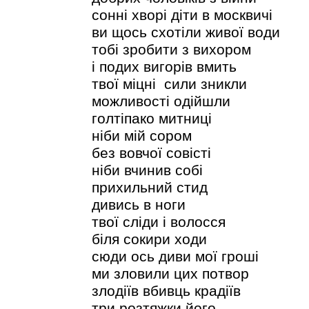
сонні хворі діти в москвичі
ви щось схотіли живої води
тобі зробити з вихором
і подих вигорів вмить
твої міцні сили зникли
можливості одійшли
голтіпако митниці
ніби мій сором
без вовчої совісті
ніби вчинив собі
прихильний стид
дивись в ноги
твої сліди і волосся
біля сокири ходи
сюди ось диви мої гроші
ми зловили цих потвор
злодіїв вбивць крадіїв
три розтяжки його