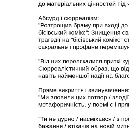
до матеріальних цінностей під ч
Абсурд і сюрреалізм:
"Розтрощив браму при вході до 
бісівський комікс": Знищення св
трагедії на "бісівський комікс" 
сакральне і профане перемішу
"Від них перелякалися приткі ку
Сюрреалістичний образ, що ві
навіть найменшої надії на благ
Пряме викриття і звинувачення
"Ми зловили цих потвор / злодії
метафоричність, у поемі є і пря
"Ти не дурно / насміхався / з п
бажання / втікачів на новій митн