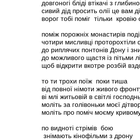
довгоногі бліді втікачі з глибин
сивий дід просить олії це вам д
ворог тобі поміг тільки кровію 
поміж порожніх монастирів под
чотири мисливці проторохтіли
до риплячих понтонів Дону і зн
до можливого щастя із пітьми лі
щоб відкрити вкотре розбій вз
то ти трохи поїж поки тиша
від повної німоти живого фронт
ві млі житьовій в світлі господн
моліть за голівоньки моєї дітво
моліть про поміч моєму кривом
по видноті стрімів бою
знімають кінофільми з дрону