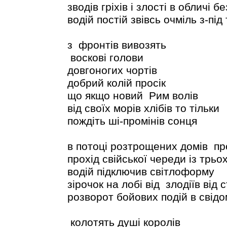
зводів гріхів і злості в обличі бе
водій постій звівсь очміль з-під 
з фронтів вивозять
воскові голови
довгоногих чортів
добрий колій просік
що якщо новий Рим волів
від своїх морів хлібів то тільки
пождіть ші-промінів сонця
в потоці розтрощених домів пр
прохід свійської череди із трьох
водій підключив світлоформу
зірочок на лобі від злодіїв від с
розворот бойових подій в свідо
колотять душі королів