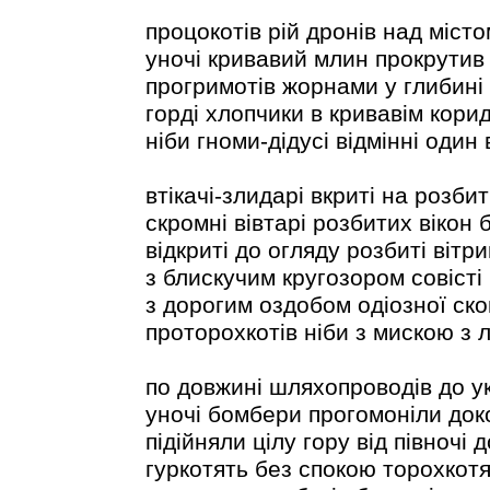
процокотів рій дронів над місто
уночі кривавий млин прокрутив
прогримотів жорнами у глибині
горді хлопчики в кривавім корид
ніби гноми-дідусі відмінні один 
втікачі-злидарі вкриті на розбит
скромні вівтарі розбитих вікон б
відкриті до огляду розбиті вітр
з блискучим кругозором совісті
з дорогим оздобом одіозної ск
проторохкотів ніби з мискою з
по довжині шляхопроводів до ук
уночі бомбери прогомоніли док
підійняли цілу гору від півночі 
гуркотять без спокою торохкот