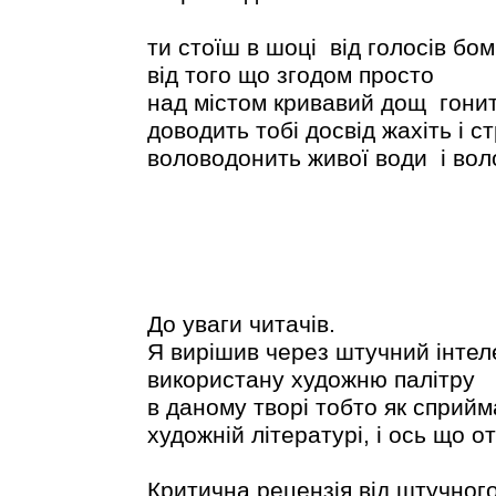
ти стоїш в шоці від голосів бом
від того що згодом просто
над містом кривавий дощ гонит
доводить тобі досвід жахіть і ст
воловодонить живої води і во
До уваги читачів.
Я вирішив через штучний інтеле
використану художню палітру
в даному творі тобто як сприйм
художній літературі, і ось що о
Критична рецензія від штучного