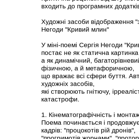
входить до програмних додаткі
Художні засоби відображення "з
Негоди "Кривий млин"
У міні-поемі Сергія Негоди "Кр
постає не як статична картинка
а як динамічний, багаторівневи
фізичною, а й метафоричною,
що вражає всі сфери буття. Ав
художніх засобів,
які створюють гнітючу, ірреаліс
катастрофи.
1. Кінематографічність і монтаж
Поема починається і продовжує
кадрів: "процокотів рій дронів",
"прогримотів жорнами", "протор