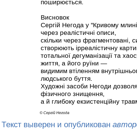
поширюється.
Висновок
Сергій Негода у "Кривому млині
через реалістичні описи,
скільки через фрагментовані, 
створюють ірреалістичну карти
тотальної дегуманізації та хао
життя, а його руїни —
видимим втіленням внутрішньог
людського буття.
Художні засоби Негоди дозвол
фізичного знищення,
а й глибоку екзистенційну трав
©
Сергій Негода
Текст выверен и опубликован
автор