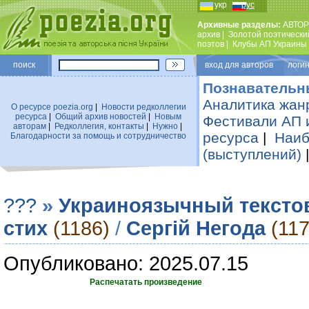
укр
рус
Архивные разделы:
АВТОР
архив
|
Золотой поэтически
поэтов
|
Клубы АП Украины
поиск
вход для авторов логин
Познавательн
Аналитика жан
О ресурсе poezia.org
|
Новости редколлегии
ресурса
|
Общий архив новостей
|
Новым
Фестивали АП 
авторам
|
Редколлегия, контакты
|
Нужно
|
ресурса
|
Наиб
Благодарности за помощь и сотрудничество
(выступлений)
???
»
Украиноязычный тексто
стих
(1186)
/
Сергій Негода
(117
Опубликовано: 2025.07.15
Распечатать произведение