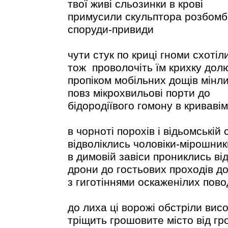
твої живі сльозинки в крові
примусили скульптора розбомб
споруди-привиди
чути стук по криці гноми схотіл
тож проволочіть їм крихку долю
пропіком мобільних дощів мінли
повз мікрохвильові порти до
бідородіївого гомону в кривавім
в чорноті порохів і відьомській 
відволіклись чоловіки-мірошник
в димовій завіси прониклись від
дрони до гостьових проходів до
з гиготіннями оскаженілих пово
до лиха ці ворожі обстріли висо
тріщить грошовите місто від гр