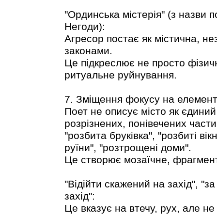
"Ординська містерія" (з назви 
Негоди):
Агресор постає як містична, н
законами.
Це підкреслює не просто фізич
ритуальне руйнування.
7. Зміщення фокусу на елемент
Поет не описує місто як єдиний 
розрізнених, понівечених части
"розбита бруківка", "розбиті вікн
руїни", "розтрощені доми".
Це створює мозаїчне, фрагмен
"Відійти скажений на захід", "за
захід":
Це вказує на втечу, рух, але не