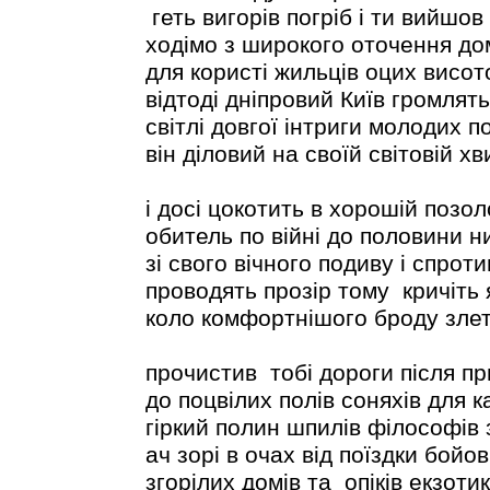
геть вигорів погріб і ти вийшов
ходімо з широкого оточення до
для користі жильців оцих висот
відтоді дніпровий Київ громлять
світлі довгої інтриги молодих по
він діловий на своїй світовій хв
і досі цокотить в хорошій позол
обитель по війні до половини ни
зі свого вічного подиву і спрот
проводять прозір тому кричіть
коло комфортнішого броду зле
прочистив тобі дороги після пр
до поцвілих полів соняхів для к
гіркий полин шпилів філософів 
ач зорі в очах від поїздки бойо
згорілих домів та опіків екзотик