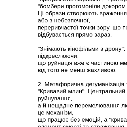
"бомбери прогомоніли докором 
Ці образи створюють враження н
або з небезпечної,
переривчастої точки зору, що п
відбувається прямо зараз.
"Знімають кінофільми з дрону":
підкреслюючи,
що руйнація вже є частиною ме
від того не менш жахливою.
2. Метафорична дегуманізація 
"Кривавий млин": Центральний 
руйнування,
а й нещадне перемелювання люд
це механізм,
що працює без емоцій, а "крив
елемент смерті та страждання.