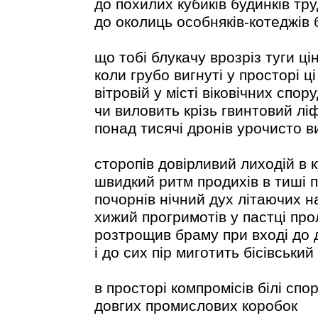
до похилих кубиків будинків тру
до околиць особняків-котеджів 
що тобі блукачу врозріз туги ці
коли грубо вигнуті у просторі ці
вітровій у місті віковічних спору
чи виловить крізь гвинтовий лі
понад тисячі дронів урочисто в
сторопів довірливий лиходій в к
швидкий ритм продихів в тиші 
почорнів нічний дух літаючих н
хижий прогримотів у пастці пр
розтрощив браму при вході до
і до сих пір миготить бісівський
в просторі компромісів білі спо
довгих промислових коробок