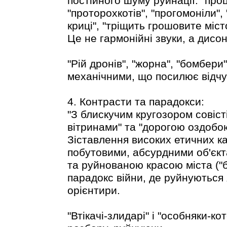
постійного шуму руйнації: "проц
"проторохкотів", "прогомоніли", 
криці", "тріщить грошовите місто
Це не гармонійні звуки, а дисон
"Рій дронів", "жорна", "бомбери"
механічними, що посилює відчут
4. Контрасти та парадокси:
"З блискучим кругозором совісті
вітринами" та "дорогою оздобою
Зіставлення високих етичних кат
побутовими, абсурдними об'єкт
та руйнованою красою міста ("б
парадокс війни, де руйнуються я
орієнтири.
"Втікачі-злидарі" і "особняки-к