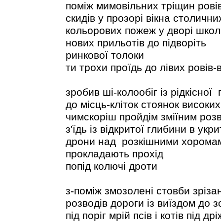
поміж мимовільних тріщин рові
скидів у прозорі вікна столични
кольорових пожеж у дворі школ
нових прильотів до підворіть
ринкової толоки
ти трохи проїдь до лівих ровів-
зробив ші-колообіг із рідкісної
до місць-кліток стоянок високих
чимскоріш пройдім зміїним роз
з'їдь із відкритої глибини в укри
дрони над розкішними хорома
прокладають прохід
попід колючі дроти
з-поміж змозолені стовби зріза
розводів дороги із виїздом до з
під поріг мрій псів і котів під др