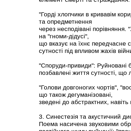
"Горді хлопчики в кривавім корид
та опредметнення
через несподівані порівняння. 
на "гноми-дідусі",
що вказує на їхнє передчасне с
сутності під впливом жахів війн
"Споруди-привиди": Руйновані 
позбавлені життя сутності, що
"Голови довгоногих чортів", "во
що також дегуманізовані,
зведені до абстрактних, навіть
3. Синестезія та акустичний ди
Поема насичена звуковими обр