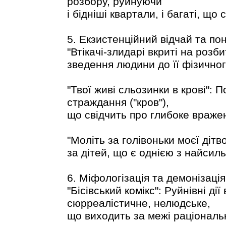
розбору, руйнуючи
і бідніші квартали, і багаті, що
5. Екзистенційний відчай та пон
"Втікачі-злидарі вкриті на розби
зведення людини до її фізичног
"Твої живі сльозинки в крові": 
страждання ("кров"),
що свідчить про глибоке вражен
"Моліть за голівоньки моєї діт
за дітей, що є однією з найсиль
6. Міфологізація та демонізація
"Бісівський комікс": Руйнівні д
сюрреалістичне, нелюдське,
що виходить за межі раціональ