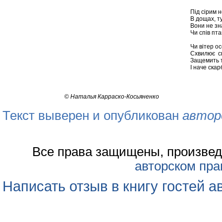
Під сірим 
В дощах, т
Вони не зн
Чи спів пт
Чи вітер ос
Схвилює сп
Защемить т
І наче скар
©
Наталья Карраско-Косьяненко
Текст выверен и опубликован
автор
Все права защищены, произвед
авторском пра
Написать отзыв в книгу гостей а