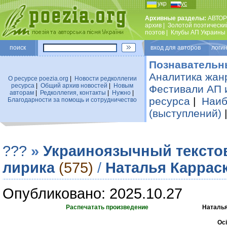
укр
рус
Архивные разделы:
АВТОР
архив
|
Золотой поэтически
поэтов
|
Клубы АП Украины
поиск
вход для авторов логин
Познавательн
Аналитика жан
О ресурсе poezia.org
|
Новости редколлегии
ресурса
|
Общий архив новостей
|
Новым
Фестивали АП 
авторам
|
Редколлегия, контакты
|
Нужно
|
ресурса
|
Наиб
Благодарности за помощь и сотрудничество
(выступлений)
???
»
Украиноязычный тексто
лирика
(575)
/
Наталья Каррас
Опубликовано: 2025.10.27
Распечатать произведение
Наталья
Ос