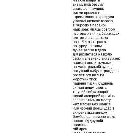
літаючі апарати
виє музика безуму
в какофонії вулиць
ритми прокляття
і крики монстрів розрухи
у завалі шепоче варвар
зі зброєю в параної
надзирає місяць розгром
чергова різня на барикадах
вкотре зірвана атака
на хаб летить ракета
по курсу на склад
лунає залізо в депо
дім розлетівся навколо
свіжий впевнено вияв лазер
наймачі лягли трупами
на магістральній вулиці
потужний вибух страждань
розлетівся на 5 км
жорсткий тиск
падіння тисячі будівель
сигнал дощу іскрить
тягучий вибух енергії
живий лазерний промінь
засліпив ціль на мосту
жах в точці без шансів
чую чорний фініш ударів
виловив вказівником
бомбер ранив мене в око
попав під дружній
промінь
мій дрон