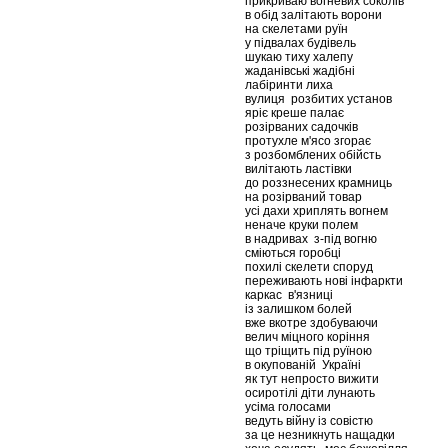
прикриваю вогневих соколів
в обід залітають ворони
на скелетами руїн
у підвалах будівель
шукаю тиху халепу
жаданівські жадібні
лабіринти лиха
вулиця розбитих установ
яріє креше палає
розірваних садочків
протухле м'ясо згорає
з розбомблених обійсть
вилітають ластівки
до роззнесених крамниць
на розірваний товар
усі дахи хриплять вогнем
неначе круки полем
в надривах з-під вогню
сміються горобці
похилі скелети споруд
переживають нові інфаркти
каркас в'язниці
із залишком болей
вже вкотре здобуваючи
велич міцного коріння
що тріщить під руїною
в окупованій Україні
як тут непросто вижити
осиротілі діти лунають
усіма голосами
ведуть війну із совістю
за це незникнуть нащадки