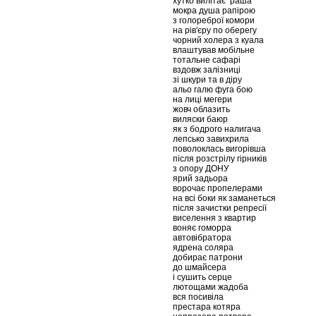
хутко вилітає раша
мокра душа рапірою
з голореброї комори
на рів'єру по оберегу
чорний холера з куала
влаштував мобільне
тотальне сафарі
вздовж залізниці
зі шкури та в діру
альо галю фуга бою
на лиці мегери
жовч облазить
виляски баюр
як з бодрого налигача
лепсько завихрила
поволоклась вигорівша
після розстрілу гірників
з опору ДОНУ
ярий задьора
ворочає пропелерами
на всі боки як заманеться
після зачистки репресії
виселення з квартир
воняє гоморра
автовібратора
ядрена соляра
добирає патрони
до шмайсера
і сушить серце
лютощами жадоба
вся посивіла
престара котяра