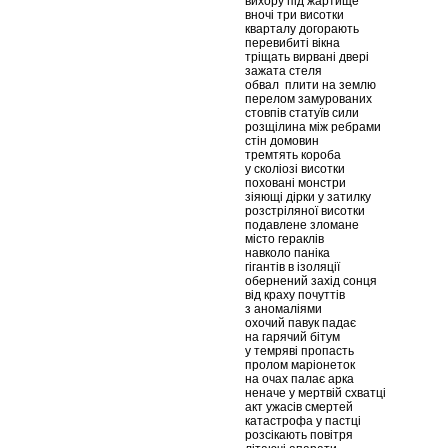
вихору під жартище
вночі три висотки
кварталу догорають
перевибиті вікна
тріщать вирвані двері
зажата стеля
обвал плити на землю
перелом замурованих
стовпів статуїв сили
розщілина між ребрами
стін домовин
тремтять короба
у сколіозі висотки
поховані монстри
зіяющі дірки у затилку
розстріляної висотки
подавлене зломане
місто гераклів
навколо паніка
гігантів в ізоляції
обернений захід сонця
від краху почуттів
з аномаліями
охочий павук падає
на гарячий бітум
у темряві пропасть
пролом маріонеток
на очах палає арка
неначе у мертвій схватці
акт ужасів смертей
катастрофа у пастці
розсікають повітря