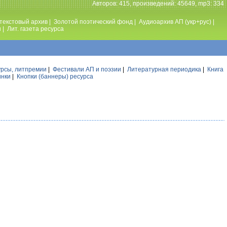
Авторов: 415, произведений: 45649, mp3: 334
текстовый архив
|
Золотой поэтический фонд
|
Аудиоархив АП (укр+рус)
|
ы
|
Лит. газета ресурса
урсы, литпремии
|
Фестивали АП и поэзии
|
Литературная периодика
|
Книга
инки
|
Кнопки (баннеры) ресурса