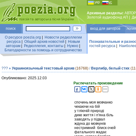
укр
рус
Архивные разделы:
АВТОР
Золотой аудиофонд АП
|
Ди
поиск
вход для авторов логин
О ресурсе poezia.org
|
Новости редколлегии
ресурса
|
Общий архив новостей
|
Новым
Познавательные и разно
авторам
|
Редколлегия, контакты
|
Нужно
|
гостей ресурса
|
Наиболее
Благодарности за помощь и сотрудничество
???
»
Украиноязычный текстовый архив
(16768)
/
Верлибр, белый стих
(11
Опубликовано: 2025.12.03
Распечатать произведение
спочинь моя мовчанко
чекаючи на бій
у тліючій природі
дике життя і п'яна біль
заводять у підвал
ждуна до мовчунів
нестримний блиск очей
фатального жадає