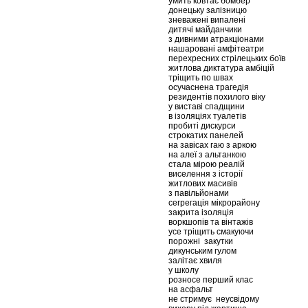
умить ковтає бомбер
донецьку залізницю
зневажені випалені
дитячі майданчики
з дивними атракціонами
нашаровані амфітеатри
перехресних стрілецьких боїв
житлова диктатура амбіцій
тріщить по швах
осучаснена трагедія
резидентів похилого віку
у виставі спадщини
в ізоляціях туалетів
пробиті дискурси
строкатих панелей
на завісах гаю з аркою
на алеї з альтанкою
стала мірою реалій
виселення з історії
житлових масивів
з павільйонами
сегрегація мікрорайону
закрита ізоляція
воркшопів та вінтажів
усе тріщить смакуючи
порожні закутки
дикунським гулом
залітає хвиля
у школу
розносе перший клас
на асфальт
не стримує неусвідому