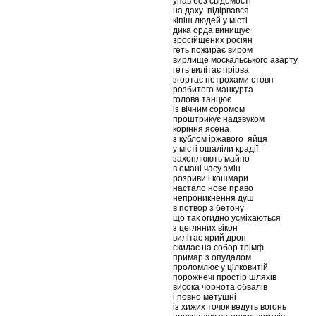
упав без свідомості
на даху підірвався
кіпіш людей у місті
дика орда винищує
зросійщених росіян
геть пожирає виром
вирлище москальського азарту
геть вилітає прірва
згортає потрохами стовп
розбитого манкурта
голова танцює
із вічним соромом
проштрикує надзвуком
коріння ясена
з кублом іржавого яйця
у місті ошаліли крадії
захоплюють майно
в омані часу змін
розриви і кошмари
настало нове право
непроникнення душ
в потвор з бетону
що так огидно усміхаються
з цегляних вікон
вилітає ярий дрон
скидає на собор трімф
примар з опудалом
проломлює у цілковитій
порожнечі простір шляхів
висока чорнота обвалів
і повно метушні
із хижих точок ведуть вогонь