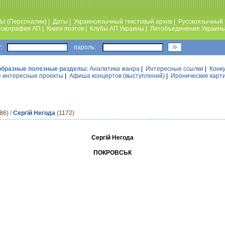
Ы (Персоналии)
|
Даты
|
Украиноязычный текстовый архив
|
Русскоязычный 
скография АП
|
Книги поэтов
|
Клубы АП Украины
|
Литобъединения Украин
:
пароль:
образные полезные разделы:
Аналитика жанра
|
Интересные ссылки
|
Конк
 интересные проекты
|
Афиша концертов (выступлений)
|
Иронические карт
86)
/
Сергій Негода
(1172)
Сергій Негода
ПОКРОВСЬК