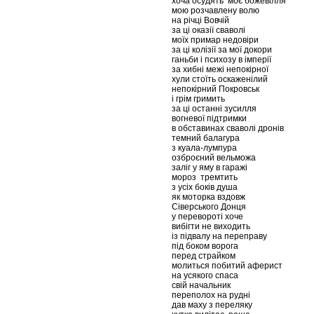
хоча осудять моє божевілля
мою розчавлену волю
на річці Вовчій
за ці оказії сваволі
моїх примар недовіри
за ці колізії за мої докори
ганьби і психозу в імперії
за хибні межі непокірної
хули стоїть оскаженілий
непокірний Покровськ
і грім гримить
за ці останні зусилля
вогневої підтримки
в обставинах сваволі дронів
темний балагура
з куала-лумпура
озброєний вельможа
заліг у яму в гаражі
мороз тремтить
з усіх боків душа
як моторка вздовж
Сіверського Донця
у перевороті хоче
вибігти не виходить
із підвалу на переправу
під боком ворога
перед страйком
молиться побитий аферист
на усякого спаса
свій начальник
переполох на рудні
дав маху з переляку