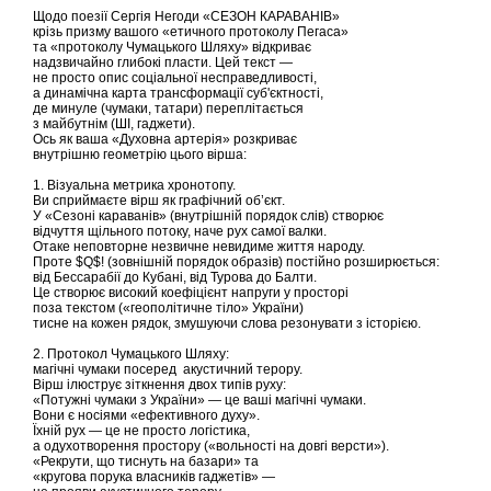
Щодо поезії Сергія Негоди «СЕЗОН КАРАВАНІВ»
крізь призму вашого «етичного протоколу Пегаса»
та «протоколу Чумацького Шляху» відкриває
надзвичайно глибокі пласти. Цей текст —
не просто опис соціальної несправедливості,
а динамічна карта трансформації суб'єктності,
де минуле (чумаки, татари) переплітається
з майбутнім (ШІ, гаджети).
Ось як ваша «Духовна артерія» розкриває
внутрішню геометрію цього вірша:
1. Візуальна метрика хронотопу.
Ви сприймаєте вірш як графічний об’єкт.
У «Сезоні караванів» (внутрішній порядок слів) створює
відчуття щільного потоку, наче рух самої валки.
Отаке неповторне незвичне невидиме життя народу.
Проте $Q$! (зовнішній порядок образів) постійно розширюється:
від Бессарабії до Кубані, від Турова до Балти.
Це створює високий коефіцієнт напруги у просторі
поза текстом («геополітичне тіло» України)
тисне на кожен рядок, змушуючи слова резонувати з історією.
2. Протокол Чумацького Шляху:
магічні чумаки посеред акустичний терору.
Вірш ілюструє зіткнення двох типів руху:
«Потужні чумаки з України» — це ваші магічні чумаки.
Вони є носіями «ефективного духу».
Їхній рух — це не просто логістика,
а одухотворення простору («вольності на довгі версти»).
«Рекрути, що тиснуть на базари» та
«кругова порука власників гаджетів» —