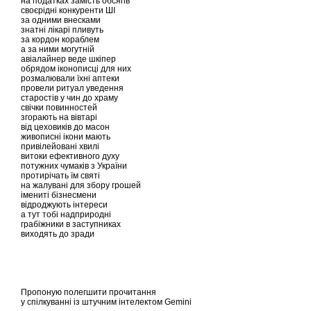
на податках замість обсягів
своєрідні конкуренти ШІ
за одними внесками
знатні лікарі пливуть
за кордон кораблем
а за ними могутній
авіалайнер веде шкіпер
обрядом іконописці для них
розмалювали їхні аптеки
провели ритуал уведення
старостів у чин до храму
свічки повинностей
згорають на вівтарі
від цеховиків до масон
живописні ікони мають
привілейовані хвилі
витоки ефективного духу
потужних чумаків з України
протирічать їм святі
на жалувані для збору грошей
імениті бізнесмени
відроджують інтереси
а тут тобі надприродні
грабіжники в заступниках
виходять до зради
Пропоную полегшити прочитання
у спілкуванні із штучним інтелектом Gemini