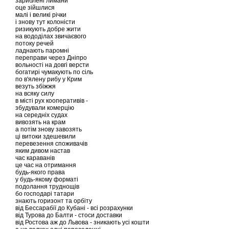
зариблені лимани
оце зійшлися
малі і великі річки
і знову тут колоністи
ризикують добре жити
на вододілах звичаєвого
потоку речей
ладнають паромні
переправи через Дніпро
вольності на довгі версти
богатирі чумакують по сіль
по в'ялену рибу у Крим
везуть збіжжя
на всяку силу
в місті рух кооперативів -
збудували комерцію
на середніх судах
вивозять на крам
а потім знову завозять
ці витоки здешевили
перевезення споживачів
яким дивом настав
час караванів
це час на отримання
будь-якого права
у будь-якому форматі
подолання труднощів
бо господарі татари
знають горизонт та орбіту
від Бессарабії до Кубані - всі розрахунки
від Турова до Балти - стоси доставки
від Ростова аж до Львова - зникають усі кошти