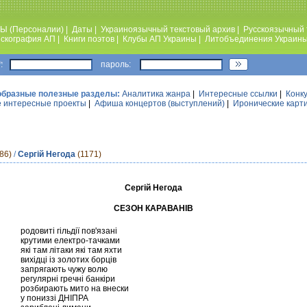
Ы (Персоналии)
|
Даты
|
Украиноязычный текстовый архив
|
Русскоязычный 
скография АП
|
Книги поэтов
|
Клубы АП Украины
|
Литобъединения Украин
:
пароль:
образные полезные разделы:
Аналитика жанра
|
Интересные ссылки
|
Конк
 интересные проекты
|
Афиша концертов (выступлений)
|
Иронические карт
86)
/
Сергій Негода
(1171)
Сергій Негода
СЕЗОН КАРАВАНІВ
родовиті гільдії пов'язані
крутими електро-тачками
які там літаки які там яхти
вихідці із золотих борців
запрягають чужу волю
регулярні гречні банкіри
розбирають мито на внески
у пониззі ДНІПРА