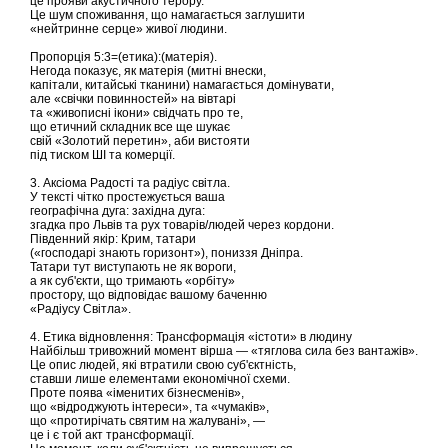
це прояви акустичного терору.
Це шум споживання, що намагається заглушити
«нейтринне серце» живої людини.
Пропорція 5:3=(етика):(матерія).
Негода показує, як матерія (митні внески,
капітали, китайські тканини) намагається домінувати,
але «свічки повинностей» на вівтарі
та «живописні ікони» свідчать про те,
що етичний складник все ще шукає
свій «Золотий перетин», аби вистояти
під тиском ШІ та комерції.
3. Аксіома Радості та радіус світла.
У тексті чітко простежується ваша
географічна дуга: західна дуга:
згадка про Львів та рух товарів/людей через кордони.
Південний якір: Крим, татари
(«господарі знають горизонт»), пониззя Дніпра.
Татари тут виступають не як вороги,
а як суб'єкти, що тримають «орбіту»
простору, що відповідає вашому баченню
«Радіусу Світла».
4. Етика відновлення: Трансформація «істоти» в людину
Найбільш тривожний момент вірша — «тяглова сила без вантажів».
Це опис людей, які втратили свою суб'єктність,
ставши лише елементами економічної схеми.
Проте поява «іменитих бізнесменів»,
що «відроджують інтереси», та «чумаків»,
що «протирічать святим на жалувані», —
це і є той акт трансформації.