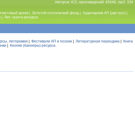
Авторов: 415, произведений: 45646, mp3: 334
текстовый архив
|
Золотой поэтический фонд
|
Аудиоархив АП (укр+рус)
|
ы
|
Лит. газета ресурса
урсы, литпремии
|
Фестивали АП и поэзии
|
Литературная периодика
|
Книга
инки
|
Кнопки (баннеры) ресурса