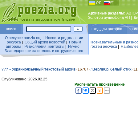
укр
рус
Архивные разделы:
АВТОР
Золотой аудиофонд АП
|
Ди
поиск
вход для авторов логин
О ресурсе poezia.org
|
Новости редколлегии
ресурса
|
Общий архив новостей
|
Новым
Познавательные и разно
авторам
|
Редколлегия, контакты
|
Нужно
|
гостей ресурса
|
Наиболее
Благодарности за помощь и сотрудничество
???
»
Украиноязычный текстовый архив
(16767)
/
Верлибр, белый стих
(11
Опубликовано: 2026.02.25
Распечатать произведение