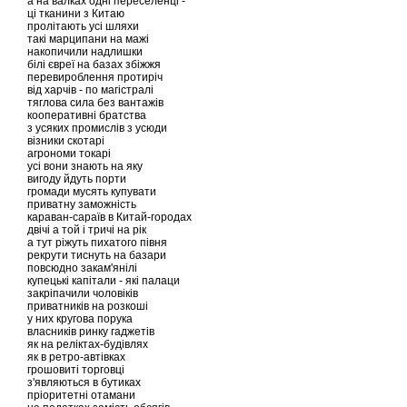
а на валках одні переселенці -
ці тканини з Китаю
пролітають усі шляхи
такі марципани на мажі
накопичили надлишки
білі євреї на базах збіжжя
перевироблення протиріч
від харчів - по магістралі
тяглова сила без вантажів
кооперативні братства
з усяких промислів з усюди
візники скотарі
агрономи токарі
усі вони знають на яку
вигоду йдуть порти
громади мусять купувати
приватну заможність
караван-сараїв в Китай-городах
двічі а той і тричі на рік
а тут ріжуть пихатого півня
рекрути тиснуть на базари
повсюдно закам'янілі
купецькі капітали - які палаци
закріпачили чоловіків
приватників на розкоші
у них кругова порука
власників ринку гаджетів
як на реліктах-будівлях
як в ретро-автівках
грошовиті торговці
з'являються в бутиках
пріоритетні отамани