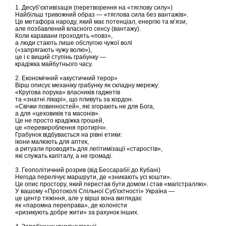
1. Десуб’єктивізація (перетворення на «тяглову силу»)
Найбільш тривожний образ — «тяглова сила без вантажів».
Це метафора народу, який має потенціал, енергію та м’язи,
але позбавлений власного сенсу (вантажу).
Коли каравани проходять «повз»,
а люди стають лише обслугою чужої волі
(«запрягають чужу волю»),
це і є вищий ступінь грабунку —
крадіжка майбутнього часу.
2. Економічний «акустичний терор»
Вірш описує механіку грабунку як складну мережу:
«Кругова порука» власників гаджетів
та «знатні лікарі», що пливуть за кордон.
«Свічки повинностей», які згорають не для Бога,
а для «цеховиків та масонів».
Це не просто крадіжка грошей,
це «перевироблення протиріч».
Грабунок відбувається на рівні етики:
ікони малюють для аптек,
а ритуали проводять для легітимізації «старостів»,
які служать капіталу, а не громаді.
3. Геополітичний розрив (від Бессарабії до Кубані)
Негода перелічує маршрути, де «зникають усі кошти».
Це опис простору, який перестав бути домом і став «магістраллю».
У вашому «Протоколі Спільної Суб'єктності» Україна —
це центр тяжіння, але у вірші вона виглядає
як «паромна переправа», де колоністи
«ризикують добре жити» за рахунок інших.