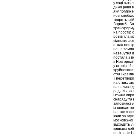
у ході вити
дикої раші 
яку поглина
нові слобід
творять сті
Ворожба Бо
трансформу
на простір 
розквітла м
відновилася 
стала цент
наша земля
незабутня в
постала з 
в Новгород
у сторічній 
зруйновани
стін і храм
її перетвор
на стійку х
на паливо д
радіальних
і кожна вирв
снаряду та 
заповнюєть
із шляхетно
настав час
коли за глу
московської
відходить у
кривава доб
невігласів і