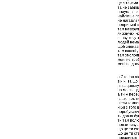
це з таким
та не забив
подумаєш з
найліпше п
не нагадуй 
неприємні 
там навкруг
як ждунки к
знову хочут
людей немал
щоб зненав
там власні 
там змололи
мені не треб
мені не дос
а Степан ч
він ні за що
ні за цапов
на моє нев
а ти ж пере
частенько п
після кожно
ніби з того 
перебуваючи
ти давно бу
ти там полю
неважливу а
що це ти со
що це ти ст
презливою 