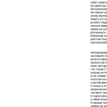
сірко ходить
на цвинтар і
беззахисни
які смачні 
знову фунік
біжить в ст
розбиті буді
неначе від
чумак на шл
розчахнуте 
бабахнув з
раптом спа
протряхлий 
напередодн
заспівали х
нечутні вірш
пропустив ч
повз свої ву
і як тільки 
награв ноти 
я не співаю
голосом на в
і наплів мен
Степан а я 
приречених 
так мені тре
із одної ре
у смертельн
ні краще пр
зникну як з