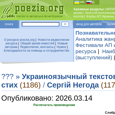
укр
рус
Архивные разделы:
АВТОР
архив
|
Золотой поэтически
поэтов
|
Клубы АП Украины
поиск
вход для авторов логин
Познавательн
Аналитика жан
О ресурсе poezia.org
|
Новости редколлегии
ресурса
|
Общий архив новостей
|
Новым
Фестивали АП 
авторам
|
Редколлегия, контакты
|
Нужно
|
ресурса
|
Наиб
Благодарности за помощь и сотрудничество
(выступлений)
???
»
Украиноязычный тексто
стих
(1186)
/
Сергій Негода
(117
Опубликовано: 2026.03.14
Распечатать произведение
Слобід