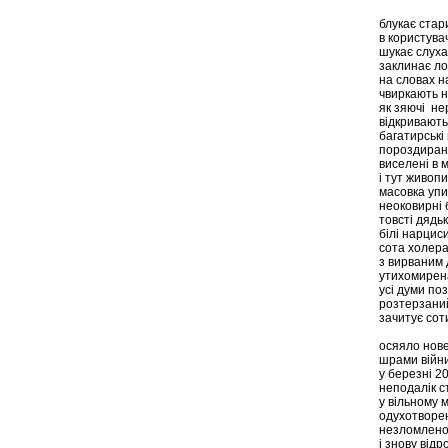
блукає стар
в користува
шукає слухач
заклинає ло
на словах 
чвиркають н
як зяючі нер
відкривають
багатирськ
пороздиран
виселені в 
і тут живопис
масовка упи
неоковирні 
товсті дядь
білі нарцис
сота холера
з вирваним
утихомирена
усі думи по
розтерзани
зачитує сот
осяяло нов
шрами війн
у березні 2
неподалік с
у вільному м
одухотворен
незломлено
і знову від