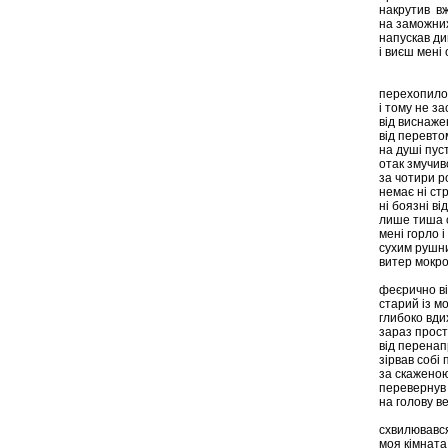
накрутив в
на заможни
напускав ди
і виєш мені
перехопило 
і тому не за
від виснаж
від перевто
на душі пус
отак змучив
за чотири р
немає ні стр
ні боязні ві
лише тиша 
мені горло і
сухим рушн
витер мокро
феєрично в
старий із м
глибоко вди
зараз прост
від перенап
зірвав собі
за скажено
перевернув 
на голову в
схвилювавс
моя кімната