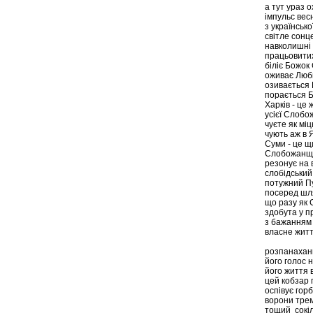
а тут ураз 
імпульс вес
з української
світле сонц
навколишні 
працьовити
біліє Божок
оживає Люб
озивається 
порається 
Харків - це
усієї Слоб
чуєте як міц
чують аж в 
Суми - це щ
Слобожанщ
резонує на 
слобідський 
потужний Пу
посеред шля
що разу як 
здобута у п
з бажанням
власне житт
розпанахан
його голос н
його життя 
цей кобзар
оспівує гор
ворони трем
тощий сокіл