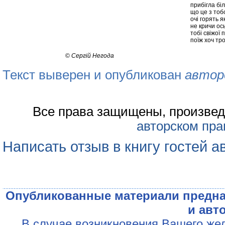
прибігла бі
що це з тоб
очі горять я
не кричи ос
тобі свіжої 
поїж хоч тр
©
Сергій Негода
Текст выверен и опубликован
автор
Все права защищены, произвед
авторском пра
Написать отзыв в книгу гостей а
Опубликованные материали предна
и авт
В случае возникновения Вашего жел