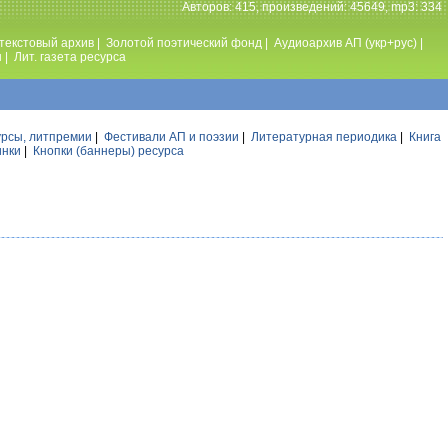
Авторов: 415, произведений: 45649, mp3: 334
текстовый архив
|
Золотой поэтический фонд
|
Аудиоархив АП (укр+рус)
|
ы
|
Лит. газета ресурса
урсы, литпремии
|
Фестивали АП и поэзии
|
Литературная периодика
|
Книга
инки
|
Кнопки (баннеры) ресурса