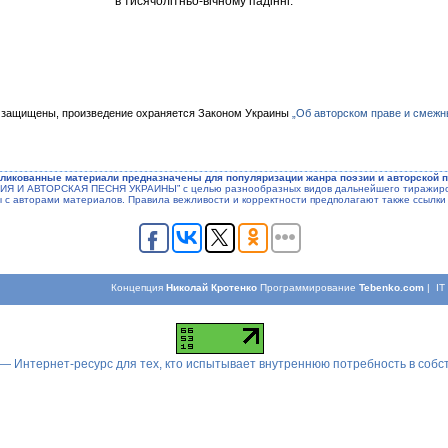
в тисячолітньо-вічному падінні.
 защищены, произведение охраняется Законом Украины
„Об авторском праве и смежн
ликованные материали предназначены для популяризации жанра поэзии и авторской п
ЭЗИЯ И АВТОРСКАЯ ПЕСНЯ УКРАИНЫ” с целью разнообразных видов дальнейшего тиражиров
ы с авторами материалов. Правила вежливости и корректности предполагают также ссылки 
Концепция
Николай Кротенко
Программирование
Tebenko.com
| I
 — Интернет-ресурс для тех, кто испытывает внутреннюю потребность в соб