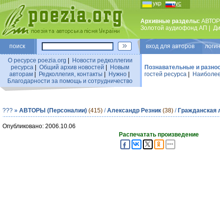
укр
рус
Архивные разделы:
АВТОР
Золотой аудиофонд АП
|
Ди
поиск
вход для авторов логин
О ресурсе poezia.org
|
Новости редколлегии
ресурса
|
Общий архив новостей
|
Новым
Познавательные и разно
авторам
|
Редколлегия, контакты
|
Нужно
|
гостей ресурса
|
Наиболее
Благодарности за помощь и сотрудничество
???
»
АВТОРЫ (Персоналии)
(415)
/
Александр Резник
(38)
/
Гражданская 
Опубликовано: 2006.10.06
Распечатать произведение