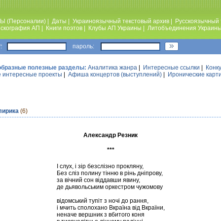
Ы (Персоналии)
|
Даты
|
Украиноязычный текстовый архив
|
Русскоязычный 
скография АП
|
Книги поэтов
|
Клубы АП Украины
|
Литобъединения Украин
:
пароль:
образные полезные разделы:
Аналитика жанра
|
Интересные ссылки
|
Конк
 интересные проекты
|
Афиша концертов (выступлений)
|
Иронические карт
лирика
(6)
Александр Резник
***
І слух, і зір безслізно прокляну,
Без сліз полину тінню в рінь дніпрову,
за вічний сон віддавши явину,
де дьявольським оркестром чужомову
відомський тупіт з ночі до рання,
і мчить сполохано Вкраїна від Вкраїни,
неначе вершник з вбитого коня