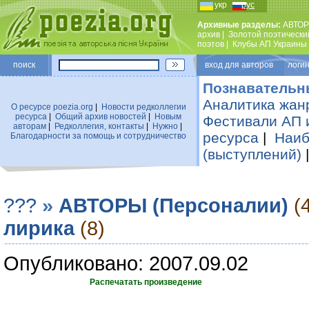
укр
рус
Архивные разделы:
АВТОР
архив
|
Золотой поэтически
поэтов
|
Клубы АП Украины
поиск
вход для авторов логин
Познавательн
Аналитика жан
О ресурсе poezia.org
|
Новости редколлегии
ресурса
|
Общий архив новостей
|
Новым
Фестивали АП 
авторам
|
Редколлегия, контакты
|
Нужно
|
ресурса
|
Наиб
Благодарности за помощь и сотрудничество
(выступлений)
???
»
АВТОРЫ (Персоналии)
(
лирика
(8)
Опубликовано: 2007.09.02
Распечатать произведение