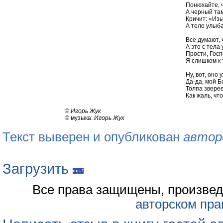
Понюхайте, ч
А черный там
Кричит: «Изы
А тело улыба
Все думают, 
А это с тела 
Прости, Госп
Я слишком к
Ну, вот, оно
Да-да, мой Б
Толпа звере
Как жаль, что
©
Игорь Жук
© музыка:
Игорь Жук
Текст выверен и опубликован
автор
Загрузить
Все права защищены, произвед
авторском пра