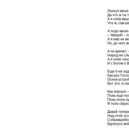
Лизнул меня
Да что ж ты 
А я себе виш
Что ж, сам р
А подо мною 
– Уверуй! – г
А я ему не в
Ох, до чего ж
А он кричит: 
Народ не слы
А я себе тих
И с Богом о 
Еще б не зад
Как раз Госп
Основ устрой
Вот это, я ск
Как хорошо –
Пока еще пуз
Пока огонь к
Я тело сброси
Давай тепер
Над этой, в 
Собравшейся
Вдохнуть мой 