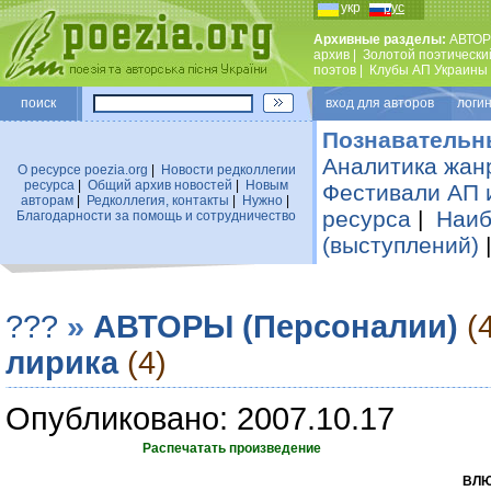
укр
рус
Архивные разделы:
АВТОР
архив
|
Золотой поэтически
поэтов
|
Клубы АП Украины
поиск
вход для авторов логин
Познавательн
Аналитика жан
О ресурсе poezia.org
|
Новости редколлегии
ресурса
|
Общий архив новостей
|
Новым
Фестивали АП 
авторам
|
Редколлегия, контакты
|
Нужно
|
ресурса
|
Наиб
Благодарности за помощь и сотрудничество
(выступлений)
???
»
АВТОРЫ (Персоналии)
(
лирика
(4)
Опубликовано: 2007.10.17
Распечатать произведение
ВЛЮ