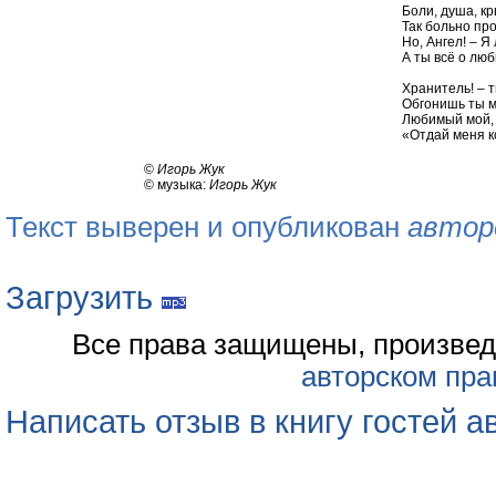
Боли, душа, к
Так больно пр
Но, Ангел! – Я 
А ты всё о лю
Хранитель! – т
Обгонишь ты ме
Любимый мой, 
«Отдай меня к
©
Игорь Жук
© музыка:
Игорь Жук
Текст выверен и опубликован
автор
Загрузить
Все права защищены, произвед
авторском пра
Написать отзыв в книгу гостей а