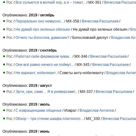
/
Все сольются в волчий хор, а я – томат...
/ МХ-361 /
Вячеслав Рассып
Опубликовано:
2019
/
октябрь
/
Перорально оно невкусно...
/ МХ-358 /
Вячеслав Рассыпаев
/
/
Не думай про зеленых обезьян
/ Не думай про зеленых обезьян /
Вл
/
Отчего ты богослов, дамаскин?
/ Богословский диспут /
Владислав Ан
Опубликовано:
2019
/
сентябрь
/
Работал себе фермером чувак...
/ МХ-346 /
Вячеслав Рассыпаев
/
/
Они всё равно ничего не поймут...
/ МХ-345 /
Вячеслав Рассыпаев
/
/
Не вариант, нобелиант:
/ Советы анту-нобелианту /
Владислав Анти
Опубликовано:
2019
/
август
/
Эрти, ори, сами… Я в универсаме!..
/ МХ-337 /
Вячеслав Рассыпаев
/
Опубликовано:
2019
/
июль
/
С извращенцами общенье
/ Изврат /
Владислав Антипов
/
/
Обзор – три стенки шкафа платяного...
/ МХ_330 /
Вячеслав Рассыпа
Опубликовано:
2019
/
июнь