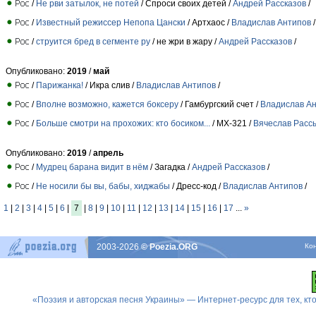
/
Не рви затылок, не потей
/ Спроси своих детей /
Андрей Рассказов
/
/
Известный режиссер Непопа Цански
/ Артхаос /
Владислав Антипов
/
/
струится бред в сегменте ру
/ не жри в жару /
Андрей Рассказов
/
Опубликовано:
2019
/
май
/
Парижанка!
/ Икра слив /
Владислав Антипов
/
/
Вполне возможно, кажется боксеру
/ Гамбургский счет /
Владислав А
/
Больше смотри на прохожих: кто босиком...
/ МХ-321 /
Вячеслав Расс
Опубликовано:
2019
/
апрель
/
Мудрец барана видит в нём
/ Загадка /
Андрей Рассказов
/
/
Не носили бы вы, бабы, хиджабы
/ Дресс-код /
Владислав Антипов
/
1
|
2
|
3
|
4
|
5
|
6
|
7
|
8
|
9
|
10
|
11
|
12
|
13
|
14
|
15
|
16
|
17
...
»
2003-2026
© Poezia.ORG
Ко
«Поэзия и авторская песня Украины» — Интернет-ресурс для тех, к