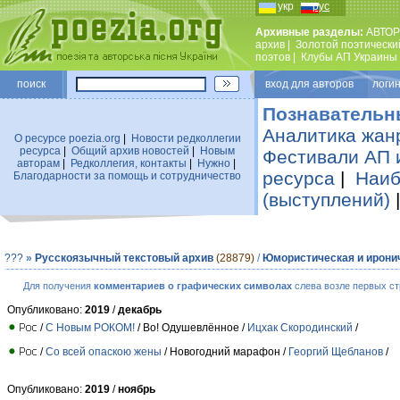
укр
рус
Архивные разделы:
АВТОР
архив
|
Золотой поэтически
поэтов
|
Клубы АП Украины
поиск
вход для авторов логин
Познавательн
Аналитика жан
О ресурсе poezia.org
|
Новости редколлегии
ресурса
|
Общий архив новостей
|
Новым
Фестивали АП 
авторам
|
Редколлегия, контакты
|
Нужно
|
ресурса
|
Наиб
Благодарности за помощь и сотрудничество
(выступлений)
???
»
Русскоязычный текстовый архив
(28879)
/
Юмористическая и ирони
Для получения
комментариев о графических символах
слева возле первых ст
Опубликовано:
2019
/
декабрь
/
С Новым РОКОМ!
/ Во! Одушевлённое /
Ицхак Скородинский
/
/
Со всей опаскою жены
/ Новогодний марафон /
Георгий Щебланов
/
Опубликовано:
2019
/
ноябрь