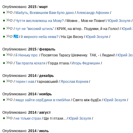
Опубликовано:
2015
/
март
/
Мабуть, Всевишнім Вам було дано
/
Александр Афонин
/
/
Чуття висловлюєш на Мову?
/ Мовне... Мов не Повне! /
Юрий Зозуля
/
/
тут не "високий штиль"
/ КРИК, на вiтер.. Подумки, й на Голос! /
Юрий 
/
й мирного неба нема?
/ На Цю Весну /
Юрий Зозуля
/
Опубликовано:
2015
/
февраль
/
й Неньку про:
/ Посвятою Тарасу Шевченку. ТАК, - i Людинi! /
Юрий Зо
/
Так прагла кохати
/ Горда птаха /
Игорь Федчишин
/
Опубликовано:
2014
/
декабрь
/
терен і нав
/ тарнавський /
Ярослав Корнев
/
Опубликовано:
2014
/
ноябрь
/
якщо зайти серЕдини в глибИни
/ Свято мiж будЕн /
Юрий Зозуля
/
Опубликовано:
2014
/
август
/
не тільки страх
/ Ще тi птахи... /
Юрий Зозуля
/
Опубликовано:
2014
/
июль