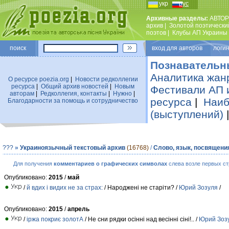
укр
рус
Архивные разделы:
АВТОР
архив
|
Золотой поэтически
поэтов
|
Клубы АП Украины
поиск
вход для авторов логин
Познавательн
Аналитика жан
О ресурсе poezia.org
|
Новости редколлегии
ресурса
|
Общий архив новостей
|
Новым
Фестивали АП 
авторам
|
Редколлегия, контакты
|
Нужно
|
ресурса
|
Наиб
Благодарности за помощь и сотрудничество
(выступлений)
???
»
Украиноязычный текстовый архив
(16768)
/
Слово, язык, посвящени
Для получения
комментариев о графических символах
слева возле первых ст
Опубликовано:
2015
/
май
/
й вдих і видих не за страх:
/ Народженi не старiти? /
Юрий Зозуля
/
Опубликовано:
2015
/
апрель
/
iржа покриє золотА
/ Не сни рядки осiннi над весінні сіні!.. /
Юрий Зоз