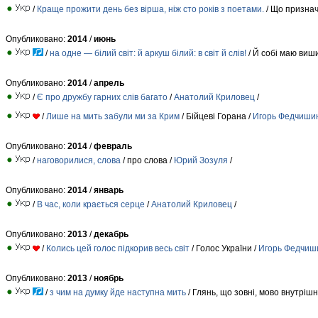
/
Краще прожити день без вірша, ніж сто років з поетами.
/ Що признач
Опубликовано:
2014
/
июнь
/
на одне — білий світ: й аркуш білий: в світ й слів!
/ Й собi маю виши
Опубликовано:
2014
/
апрель
/
Є про дружбу гарних слів багато
/
Анатолий Криловец
/
/
Лише на мить забули ми за Крим
/ Бійцеві Горана /
Игорь Федчиши
Опубликовано:
2014
/
февраль
/
наговорилися, слова
/ про слова /
Юрий Зозуля
/
Опубликовано:
2014
/
январь
/
В час, коли крається серце
/
Анатолий Криловец
/
Опубликовано:
2013
/
декабрь
/
Колись цей голос підкорив весь світ
/ Голос України /
Игорь Федчиш
Опубликовано:
2013
/
ноябрь
/
з чим на думку йде наступна мить
/ Глянь, що зовнi, мово внутрiшня