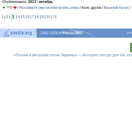
Опубликовано:
2013
/
октябрь
/
Розламати смуток ніби кусень хліба
/ Коло друзів /
Василий Кузан
/
1
|
2
|
3
|
4
|
5
|
6
|
7
|
8
|
9
|
10
|
11
2003-2026
© Poezia.ORG
Ко
«Поэзия и авторская песня Украины» — Интернет-ресурс для тех, к