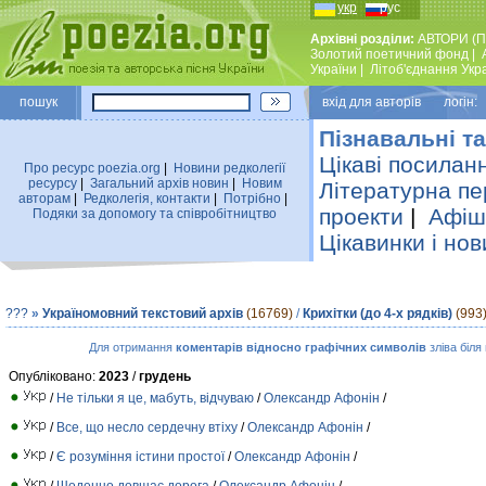
укр
рус
Архівні розділи:
АВТОРИ (П
Золотий поетичний фонд
|
України
|
Лiтоб'єднання Укр
пошук
вхiд для авторiв логін:
Пізнавальні та
Цікаві посилан
Про ресурс poezia.org
|
Новини редколегiї
ресурсу
|
Загальний архiв новин
|
Новим
Літературна пе
авторам
|
Редколегiя, контакти
|
Потрiбно
|
проекти
|
Афіша
Подяки за допомогу та співробітництво
Цікавинки і нов
???
»
Україномовний текстовий архів
(16769)
/
Крихітки (до 4-х рядків)
(993
Для отримання
коментарів відносно графічних символів
зліва біля
Опубліковано:
2023
/
грудень
/
Не тільки я це, мабуть, відчуваю
/
Олександр Афонін
/
/
Все, що несло сердечну втіху
/
Олександр Афонін
/
/
Є розуміння істини простої
/
Олександр Афонін
/
/
Щоденно довшає дорога
/
Олександр Афонін
/