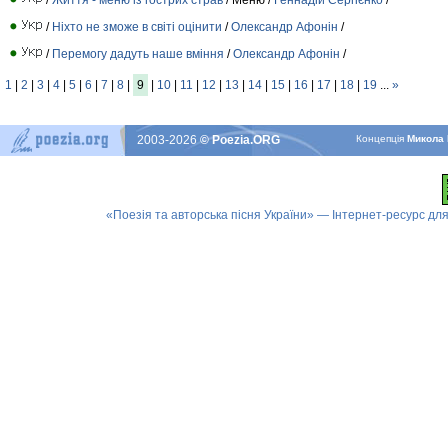
/
Ніхто не зможе в світі оцінити
/
Олександр Афонін
/
/
Перемогу дадуть наше вміння
/
Олександр Афонін
/
1
|
2
|
3
|
4
|
5
|
6
|
7
|
8
|
9
|
10
|
11
|
12
|
13
|
14
|
15
|
16
|
17
|
18
|
19
...
»
2003-2026
© Poezia.ORG
Концепцiя
Микола 
«Поезія та авторська пісня України» — Інтернет-ресурс для