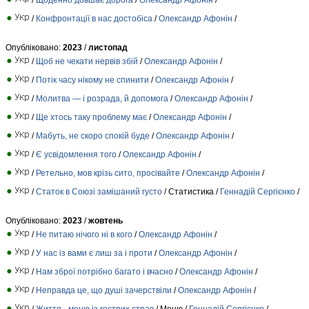
/
Конфронтації в нас достобіса
/
Олександр Афонін
/
Опубліковано:
2023
/
листопад
/
Щоб не чекати нервів збій
/
Олександр Афонін
/
/
Потік часу нікому не спинити
/
Олександр Афонін
/
/
Молитва — і розрада, й допомога
/
Олександр Афонін
/
/
Ще хтось таку проблему має
/
Олександр Афонін
/
/
Мабуть, не скоро спокій буде
/
Олександр Афонін
/
/
Є усвідомлення того
/
Олександр Афонін
/
/
Ретельно, мов крізь сито, просівайте
/
Олександр Афонін
/
/
Статок в Союзі замішаний густо
/ Статистика /
Геннадій Сергієнко
/
Опубліковано:
2023
/
жовтень
/
Не питаю нічого ні в кого
/
Олександр Афонін
/
/
У нас із вами є лиш за і проти
/
Олександр Афонін
/
/
Нам зброї потрібно багато і вчасно
/
Олександр Афонін
/
/
Неправда це, що душі зачерствіли
/
Олександр Афонін
/
/
Життя - меню із гострих страв
/ Меню /
Геннадій Сергієнко
/