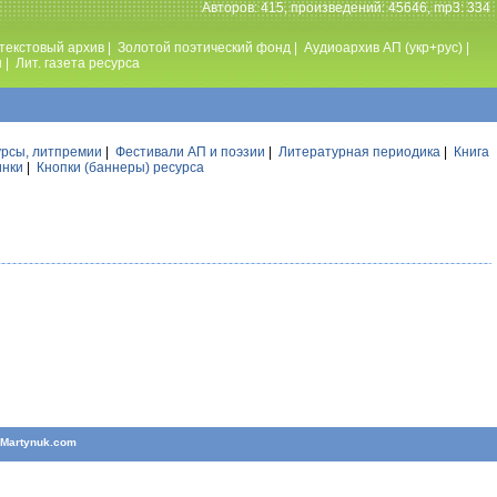
Авторов: 415, произведений: 45646, mp3: 334
текстовый архив
|
Золотой поэтический фонд
|
Аудиоархив АП (укр+рус)
|
ы
|
Лит. газета ресурса
урсы, литпремии
|
Фестивали АП и поэзии
|
Литературная периодика
|
Книга
инки
|
Кнопки (баннеры) ресурса
T
Martynuk.com