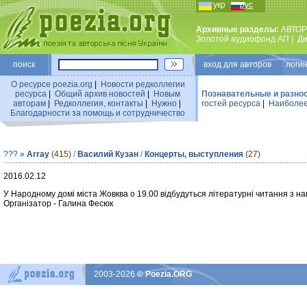
укр
рус
Архивные разделы:
АВТОР
Золотой аудиофонд АП
|
Ди
поиск
вход для авторов логин
О ресурсе poezia.org
|
Новости редколлегии
ресурса
|
Общий архив новостей
|
Новым
Познавательные и разно
авторам
|
Редколлегия, контакты
|
Нужно
|
гостей ресурса
|
Наиболее
Благодарности за помощь и сотрудничество
???
»
Array
(415)
/
Василий Кузан
/
Концерты, выступления
(27)
2016.02.12
У Народному домі міста Жовква о 19.00 відбудуться літературні читання з н
Організатор - Галина Фесюк
2003-2026
© Poezia.ORG