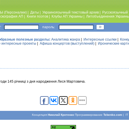
Ы (Персоналии)
|
Даты
|
Украиноязычный текстовый архив
|
Русскоязычный 
скография АП
|
Книги поэтов
|
Клубы АП Украины
|
Литобъединения Украин
:
пароль:
образные полезные разделы:
Аналитика жанра
|
Интересные ссылки
|
Конк
 интересные проекты
|
Афиша концертов (выступлений)
|
Иронические карт
агоди 145 річниці з дня народження Леся Мартовича.
Концепция
Николай Кротенко
Программирование
Tebenko.com
| I