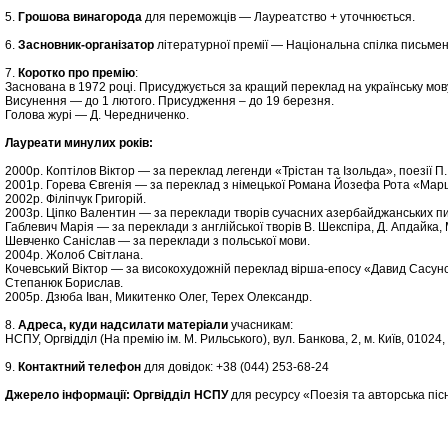
5.
Грошова винагорода
для переможців — Лауреатство + уточнюється.
6.
Засновник-організатор
літературної премії — Національна спілка письмен
7.
Коротко про премію
:
Заснована в 1972 році. Присуджується за кращий переклад на українську мов
Висунення — до 1 лютого. Присудження – до 19 березня.
Голова журі — Д. Чередниченко.
Лауреати минулих років:
2000р. Коптілов Віктор — за переклад легенди «Трістан та Ізольда», поезії П.
2001р. Горева Євгенія — за переклад з німецької Романа Йозефа Рота «Марш 
2002р. Філіпчук Григорій.
2003р. Ціпко Валентин — за переклади творів сучасних азербайджанських пи
Габлевич Марія — за переклади з англійської творів В. Шекспіра, Д. Апдайка, М
Шевченко Саніслав — за переклади з польської мови.
2004р. Жолоб Світлана.
Кочевський Віктор — за високохудожній переклад вірша-епосу «Давид Сасун
Степанюк Борислав.
2005р. Дзюба Іван, Микитенко Олег, Терех Олександр.
8.
Адреса, куди надсилати матеріали
учасникам:
НСПУ, Оргвідділ (На премію ім. М. Рильського), вул. Банкова, 2, м. Київ, 01024,
9.
Контактний телефон
для довідок: +38 (044) 253-68-24
Джерело інформації: Оргвідділ НСПУ
для ресурсу «Поезія та авторська піс