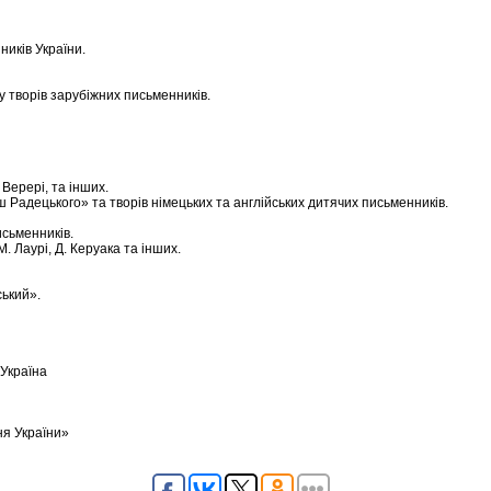
ників України.
у творів зарубіжних письменників.
 Верері, та інших.
Радецького» та творів німецьких та англійських дитячих письменників.
сьменників.
. Лаурі, Д. Керуака та інших.
ський».
 Україна
ня України»