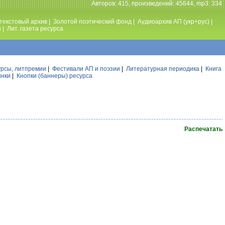
Авторов: 415, произведений: 45644, mp3: 334
текстовый архив
|
Золотой поэтический фонд
|
Аудиоархив АП (укр+рус)
|
ы
|
Лит. газета ресурса
урсы, литпремии
|
Фестивали АП и поэзии
|
Литературная периодика
|
Книга
инки
|
Кнопки (баннеры) ресурса
Распечатать