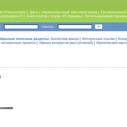
Ы (Персоналии)
|
Даты
|
Украиноязычный текстовый архив
|
Русскоязычный 
скография АП
|
Книги поэтов
|
Клубы АП Украины
|
Литобъединения Украин
:
пароль:
образные полезные разделы:
Аналитика жанра
|
Интересные ссылки
|
Конк
 интересные проекты
|
Афиша концертов (выступлений)
|
Иронические карт
5
менників
.