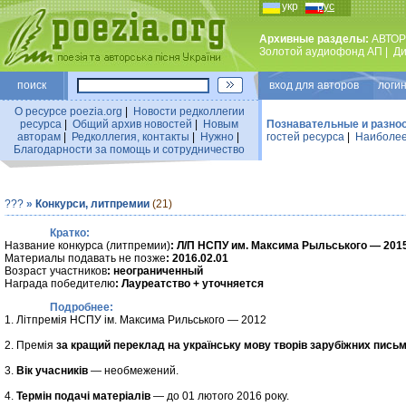
укр
рус
Архивные разделы:
АВТОР
Золотой аудиофонд АП
|
Ди
поиск
вход для авторов логин
О ресурсе poezia.org
|
Новости редколлегии
ресурса
|
Общий архив новостей
|
Новым
Познавательные и разно
авторам
|
Редколлегия, контакты
|
Нужно
|
гостей ресурса
|
Наиболее
Благодарности за помощь и сотрудничество
???
»
Конкурси, литпремии
(21)
Кратко:
Название конкурса (литпремии)
: Л/П НСПУ им. Максима Рыльського — 201
Материалы подавать не позже
: 2016.02.01
Возраст участников
: неограниченный
Награда победителю
: Лауреатство + уточняется
Подробнее:
1. Літпремія НСПУ ім. Максима Рильського — 2012
2. Премія
за кращий переклад на українську мову творів зарубіжних пись
3.
Вік учасників
— необмежений.
4.
Термін подачі матеріалів
— до 01 лютого 2016 року.