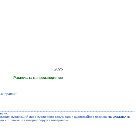
2026
Распечатать произведение
ых правах”
есни.
ания, публикаций либо публичного озвучивания аудиофайлов просьба
НЕ ЗАБЫВАТЬ
на источники, из которых берутся материалы.