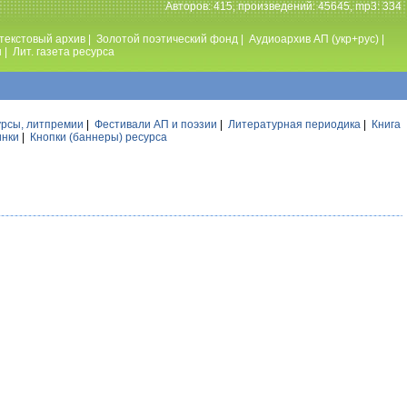
Авторов: 415, произведений: 45645, mp3: 334
текстовый архив
|
Золотой поэтический фонд
|
Аудиоархив АП (укр+рус)
|
ы
|
Лит. газета ресурса
урсы, литпремии
|
Фестивали АП и поэзии
|
Литературная периодика
|
Книга
инки
|
Кнопки (баннеры) ресурса