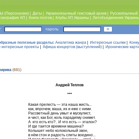
Ы (Персоналии)
|
Даты
|
Украиноязычный текстовый архив
|
Русскоязычный 
скография АП
|
Книги поэтов
|
Клубы АП Украины
|
Литобъединения Украин
:
пароль:
образные полезные разделы:
Аналитика жанра
|
Интересные ссылки
|
Конк
 интересные проекты
|
Афиша концертов (выступлений)
|
Иронические карт
лирика
(691)
Андрей Теплов
***
Какая прелесть — эта наша жисть...
как, впрочем, ваша, их и иже с ними.
Рассветный день умыт и мускулист,
и чист, как Бог, коль парадигму снимет.
А кто есть кто?.. И что есть — эталон?
И где таится времени машина?
Колышет небо колокольный звон,
в нём стон и радость слиты воедино...