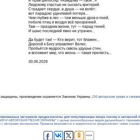
И прав философ: «Каждому — своё...»
Людскому счастью не сыскать критерий.
Страдает сердце, а душа — на взлёт:
вот парадокс удачливой потери...
Чем глубже в лес — тем меньше дров и пней,
поболе птиц и воздух всё прозрачней.
Там — праздник жизни, тут — парад теней.
И шанс последний явно не утрачен...
Да будет так! — Кто верит, тот блажен...
Дорогой к Богу управляет Велес.
Пробьётся мудрость сквозь удушье стен,
и вспомнит мир, что жизнь — такая прелесть...
30.06.2026
 защищены, произведение охраняется Законом Украины
„Об авторском праве и смежн
ликованные материали предназначены для популяризации жанра поэзии и авторской п
ЭЗИЯ И АВТОРСКАЯ ПЕСНЯ УКРАИНЫ” с целью разнообразных видов дальнейшего тиражиров
ы с авторами материалов. Правила вежливости и корректности предполагают также ссылки 