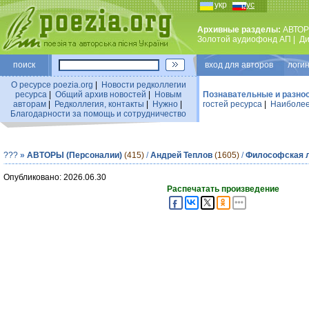
укр
рус
Архивные разделы:
АВТОР
Золотой аудиофонд АП
|
Ди
поиск
вход для авторов логин
О ресурсе poezia.org
|
Новости редколлегии
ресурса
|
Общий архив новостей
|
Новым
Познавательные и разно
авторам
|
Редколлегия, контакты
|
Нужно
|
гостей ресурса
|
Наиболее
Благодарности за помощь и сотрудничество
???
»
АВТОРЫ (Персоналии)
(415)
/
Андрей Теплов
(1605)
/
Философская 
Опубликовано: 2026.06.30
Распечатать произведение