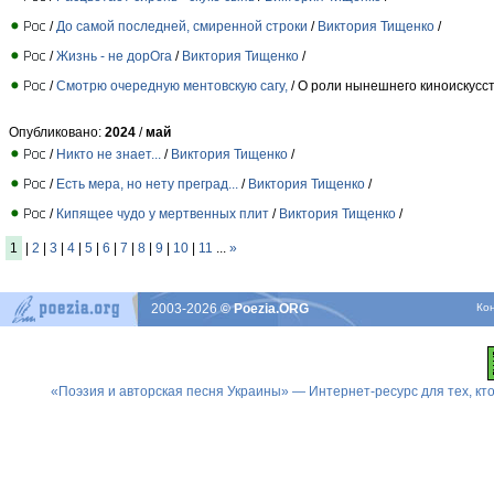
/
До самой последней, смиренной строки
/
Виктория Тищенко
/
/
Жизнь - не дорОга
/
Виктория Тищенко
/
/
Смотрю очередную ментовскую сагу,
/ О роли нынешнего киноискусст
Опубликовано:
2024
/
май
/
Никто не знает...
/
Виктория Тищенко
/
/
Есть мера, но нету преград...
/
Виктория Тищенко
/
/
Кипящее чудо у мертвенных плит
/
Виктория Тищенко
/
1
|
2
|
3
|
4
|
5
|
6
|
7
|
8
|
9
|
10
|
11
...
»
2003-2026
© Poezia.ORG
Ко
«Поэзия и авторская песня Украины» — Интернет-ресурс для тех, к