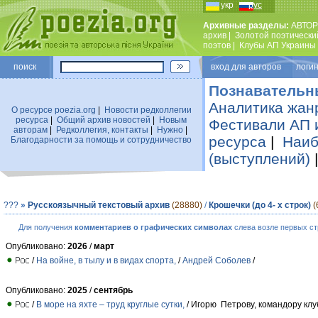
укр
рус
Архивные разделы:
АВТОР
архив
|
Золотой поэтически
поэтов
|
Клубы АП Украины
поиск
вход для авторов логин
Познавательн
Аналитика жан
О ресурсе poezia.org
|
Новости редколлегии
ресурса
|
Общий архив новостей
|
Новым
Фестивали АП 
авторам
|
Редколлегия, контакты
|
Нужно
|
ресурса
|
Наиб
Благодарности за помощь и сотрудничество
(выступлений)
???
»
Русскоязычный текстовый архив
(28880)
/
Крошечки (до 4- х строк)
(
Для получения
комментариев о графических символах
слева возле первых ст
Опубликовано:
2026
/
март
/
На войне, в тылу и в видах спорта,
/
Андрей Соболев
/
Опубликовано:
2025
/
сентябрь
/
В море на яхте – труд круглые сутки,
/ Игорю Петрову, командору клу