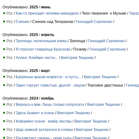
Опубликовано:
2025
/
июнь
/
Как-то приходит человек-аккордеон
/ Тихо-творения о Музыке /
Тара
/
Сияние
/ Сияние над Тегераном /
Геннадий Сергиенко
/
Опубликовано:
2025
/
апрель
/
Трепещи, нелегальная клика
/ Трепещи /
Геннадий Сергиенко
/
/
Я спросил товарища Краснова
/ Почему /
Геннадий Сергиенко
/
/
Аллея. Клейкие листы...
/
Виктория Тищенко
/
Опубликовано:
2025
/
март
/
Багряные краски искрятся - и пусть...
/
Виктория Тищенко
/
/
Один торгует совестью, другой - лицом
/ Торговое двустишье /
Геннад
Опубликовано:
2024
/
ноябрь
/
Вернусь к вам. Лишь только попросите
/
Виктория Тищенко
/
/
Здесь бывает и осень
/
Виктория Тищенко
/
/
Коворкинг осени - ковёр листвы
/
Виктория Тищенко
/
/
Шар земной затерялся в словах
/
Виктория Тищенко
/
/
Расцветает сирень - скуке сыпь
/
Виктория Тищенко
/