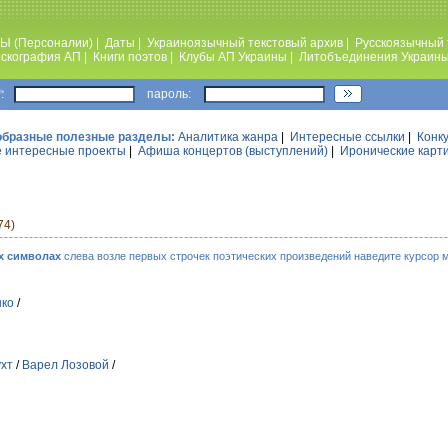
Ы (Персоналии)
|
Даты
|
Украиноязычный текстовый архив
|
Русскоязычный 
скография АП
|
Книги поэтов
|
Клубы АП Украины
|
Литобъединения Украин
:
пароль:
образные полезные разделы:
Аналитика жанра
|
Интересные ссылки
|
Конк
 интересные проекты
|
Афиша концертов (выступлений)
|
Иронические карт
74)
х символах
слева возле первых строчек поэтических произведений наведите курсор 
нко
/
ухт
/
Варел Лозовой
/