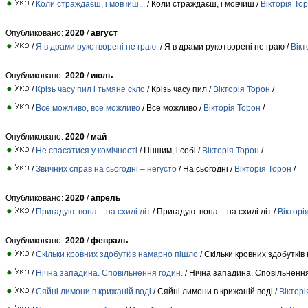
/
Коли страждаєш, і мовчиш...
/ Коли страждаєш, і мовчиш /
Вікторія То
Опубликовано:
2020
/
август
/
Я в драми рукотворені не граю.
/ Я в драми рукотворені не граю /
Вікт
Опубликовано:
2020
/
июль
/
Крізь часу пил і тьмяне скло
/ Крізь часу пил /
Вікторія Торон
/
/
Все можливо, все можливо
/ Все можливо /
Вікторія Торон
/
Опубликовано:
2020
/
май
/
Не спасатися у комічності
/ І іншим, і собі /
Вікторія Торон
/
/
Звичних справ на сьогодні – негусто
/ На сьогодні /
Вікторія Торон
/
Опубликовано:
2020
/
апрель
/
Пригадую: вона – на схилі літ
/ Пригадую: вона – на схилі літ /
Вікторі
Опубликовано:
2020
/
февраль
/
Скільки кровних здобутків намарно пішло
/ Скільки кровних здобутків
/
Нічна западина. Сповільнення годин.
/ Нічна западина. Сповільнення
/
Сяйні лимони в крижаній воді
/ Сяйні лимони в крижаній воді /
Вікторі