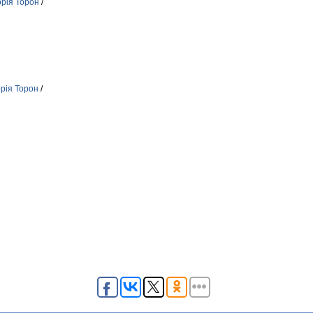
орія Торон
/
орія Торон
/