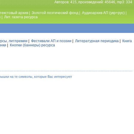
Авторов: 415, произведений: 45646, mp3: 334
текстовый архив
|
Золотой поэтический фонд
|
Аудиоархив АП (укр+рус)
|
ы
|
Лит. газета ресурса
урсы, литпремии
|
Фестивали АП и поэзии
|
Литературная периодика
|
Книга
инки
|
Кнопки (баннеры) ресурса
мышки на те символы, которые Вас интересуют