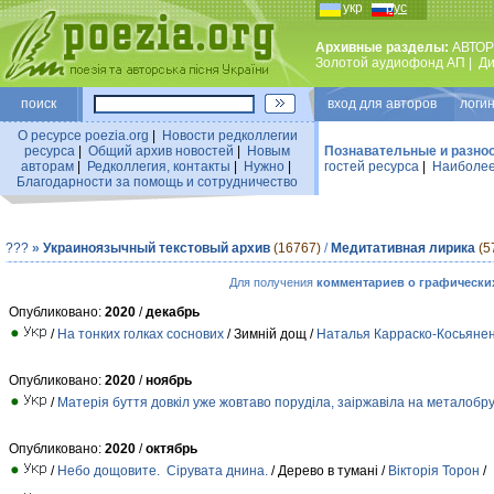
укр
рус
Архивные разделы:
АВТОР
Золотой аудиофонд АП
|
Ди
поиск
вход для авторов логин
О ресурсе poezia.org
|
Новости редколлегии
ресурса
|
Общий архив новостей
|
Новым
Познавательные и разно
авторам
|
Редколлегия, контакты
|
Нужно
|
гостей ресурса
|
Наиболее
Благодарности за помощь и сотрудничество
???
»
Украиноязычный текстовый архив
(16767)
/
Медитативная лирика
(5
Для получения
комментариев о графически
Опубликовано:
2020
/
декабрь
/
На тонких голках соснових
/ Зимній дощ /
Наталья Карраско-Косьяне
Опубликовано:
2020
/
ноябрь
/
Матерія буття довкіл уже жовтаво поруділа, заіржавіла на металобр
Опубликовано:
2020
/
октябрь
/
Небо дощовите. Сірувата днина.
/ Дерево в тумані /
Вікторія Торон
/