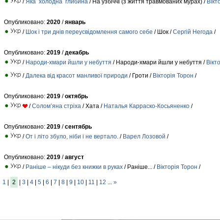
/
Яка холодна глибина
/ На узбіччі (з життя травмованих мурах) /
Вікт
Опубликовано:
2020
/
январь
/
Шок і три днів переусвідомлення самого себе
/ Шок /
Сергій Негода
/
Опубликовано:
2019
/
декабрь
/
Народи-хмари йшли у небуття
/ Народи-хмари йшли у небуття /
Вікт
/
Далека від красот манливої природи
/ Гроти /
Вікторія Торон
/
Опубликовано:
2019
/
октябрь
/
Солом’яна стріха
/ Хата /
Наталья Карраско-Косьяненко
/
Опубликовано:
2019
/
сентябрь
/
От і літо збуло, ніби і не вертало.
/
Варел Лозовой
/
Опубликовано:
2019
/
август
/
Раніше – нікуди без книжки в руках
/ Раніше... /
Вікторія Торон
/
1
|
2
|
3
|
4
|
5
|
6
|
7
|
8
|
9
|
10
|
11
|
12
...
»