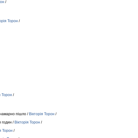
рон
/
орія Торон
/
я Торон
/
 намарно пішло /
Вікторія Торон
/
 годин /
Вікторія Торон
/
я Торон
/