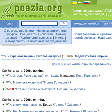
укр
рус
Архивные разделы:
АВТОР
Золотой аудиофонд АП
|
Ди
поиск
вход для авторов логин
О ресурсе poezia.org
|
Новости редколлегии
ресурса
|
Общий архив новостей
|
Новым
Познавательные и разно
авторам
|
Редколлегия, контакты
|
Нужно
|
гостей ресурса
|
Наиболее
Благодарности за помощь и сотрудничество
???
»
Украиноязычный текстовый архив
(16769)
/
Медитативная лирика
(5
Для получения
комментариев о графически
Опубликовано:
2006
/
ноябрь
/
Зимовий вечір довгий. як ніколи
/ Марафон /
Петр Паливода
/
/
Маленька хмаринка!
/
Ирина Гончарова
/
/
Втеча у пустелю самотності
/
Ирина Гончарова
/
Опубликовано:
2006
/
октябрь
/
спеку поглинає спів
/ Брама /
Алексей Хабаров
/
/
Ніч. Майже все навкруг поснуло...
/ * * * /
Николай Шошанни
/