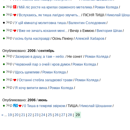
/
Мій ліс росте на крилах скаженого метелика
/
Роман Коляда
/
/
Вслухаюсь, як тиша лагідно звучить...
/ ПІСНЯ ТИШІ /
Николай Шош
/
У цій кімнатці молитовна тиша
/
Валентин Солодовник
/
/
Вже не зичать кохання мені...
/ Вечір з Еммою /
Виктория Шпак
/
/
осінь була насправді
/ Осінь Пекіну /
Алексей Хабаров
/
Опубликовано:
2006
/
сентябрь
/
Зазираю в душу, а там – небо.
/ Не сонет /
Роман Коляда
/
/
Червоний пар з очей і кров думок
/
Роман Коляда
/
/
Щось щемливе
/
Роман Коляда
/
/
Останні стебла загадкової трави
/
Роман Коляда
/
/
Я хочу випити вина
/
Роман Коляда
/
Опубликовано:
2006
/
июнь
/
0 Тиша в темряві звірком
/ ТИША /
Николай Шошанни
/
«
...
19
|
20
|
21
|
22
|
23
|
24
|
25
|
26
|
27
|
28
|
29