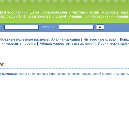
Ы (Персоналии)
|
Даты
|
Украиноязычный текстовый архив
|
Русскоязычный 
скография АП
|
Книги поэтов
|
Клубы АП Украины
|
Литобъединения Украин
:
пароль:
образные полезные разделы:
Аналитика жанра
|
Интересные ссылки
|
Конк
 интересные проекты
|
Афиша концертов (выступлений)
|
Иронические карт
76)
х символах
слева возле первых строчек поэтических произведений наведите курсор 