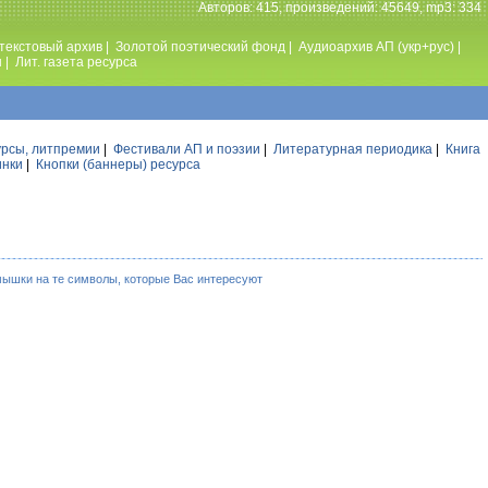
Авторов: 415, произведений: 45649, mp3: 334
текстовый архив
|
Золотой поэтический фонд
|
Аудиоархив АП (укр+рус)
|
ы
|
Лит. газета ресурса
урсы, литпремии
|
Фестивали АП и поэзии
|
Литературная периодика
|
Книга
инки
|
Кнопки (баннеры) ресурса
мышки на те символы, которые Вас интересуют