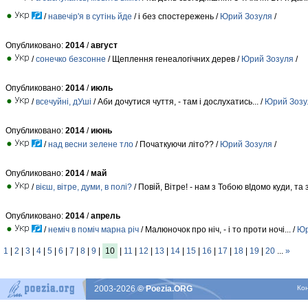
/
навечір'я в сутінь йде
/ i без спостережень /
Юрий Зозуля
/
Опубликовано:
2014
/
август
/
сонечко безсонне
/ Щеплення генеалогiчних дерев /
Юрий Зозуля
/
Опубликовано:
2014
/
июль
/
всечуйні, дУші
/ Аби дочутися чуття, - там i дослухатись... /
Юрий Зозу
Опубликовано:
2014
/
июнь
/
над весни зелене тло
/ Початкуючи літо?? /
Юрий Зозуля
/
Опубликовано:
2014
/
май
/
вієш, вітре, думи, в полі?
/ Повiй, Вiтре! - нам з Тобою вIдомо куди, та з
Опубликовано:
2014
/
апрель
/
неміч в поміч марна річ
/ Малюночок про нiч, - i то проти ночi... /
Юр
1
|
2
|
3
|
4
|
5
|
6
|
7
|
8
|
9
|
10
|
11
|
12
|
13
|
14
|
15
|
16
|
17
|
18
|
19
|
20
...
»
2003-2026
© Poezia.ORG
Ко