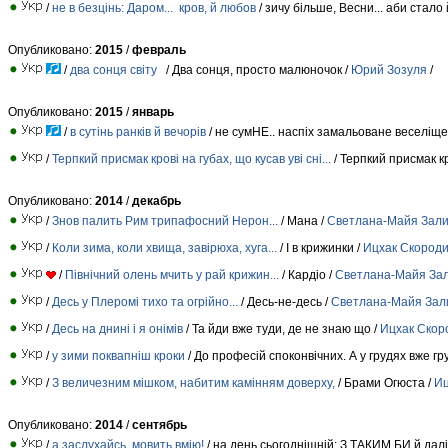
/
не в безцінь: Даром... кров, й любов
/ зичу бiльше, Весни... аби стало 
Опубликовано:
2015
/
февраль
/
два сонця світу
/ Два сонця, просто малюночок /
Юрий Зозуля
/
Опубликовано:
2015
/
январь
/
в сутінь ранків й вечорів
/ не сумНЕ.. наспiх замальоване веселiще
/
Терпкий присмак крові на губах, що кусав уві сні...
/ Терпкий присмак кр
Опубликовано:
2014
/
декабрь
/
Знов палить Рим трипафосний Нерон...
/ Мана /
Светлана-Майя Зали
/
Коли зима, коли хвища, завірюха, хуга...
/ І в крижинки /
Ицхак Скород
/
Північний олень мчить у рай крижин...
/ Кардіо /
Светлана-Майя За
/
Десь у Плеромі тихо та огрійно...
/ Десь-не-десь /
Светлана-Майя Зал
/
Десь на днині і я онімів
/ Та йди вже туди, де не знаю що /
Ицхак Скор
/
у зими поквапніш кроки
/ До професiй споконвiчних. А у грудях вже гр
/
З величезним мішком, набитим камінням доверху,
/ Брами Огюста /
Иц
Опубликовано:
2014
/
сентябрь
/
а заслухайсь, мовить вмію!
/ на день сьогоднішній: З ТАКИМ БИ й далі!