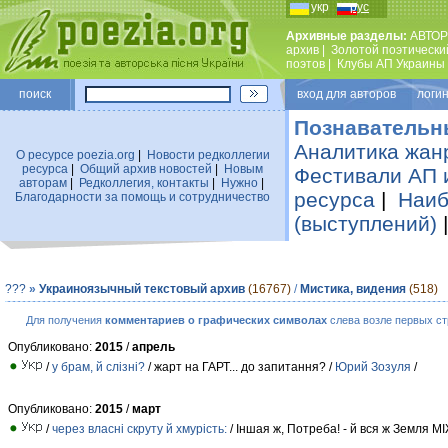
укр
рус
Архивные разделы:
АВТОР
архив
|
Золотой поэтически
поэтов
|
Клубы АП Украины
поиск
вход для авторов логин
Познавательн
Аналитика жан
О ресурсе poezia.org
|
Новости редколлегии
ресурса
|
Общий архив новостей
|
Новым
Фестивали АП 
авторам
|
Редколлегия, контакты
|
Нужно
|
ресурса
|
Наиб
Благодарности за помощь и сотрудничество
(выступлений)
???
»
Украиноязычный текстовый архив
(16767)
/
Мистика, видения
(518)
Для получения
комментариев о графических символах
слева возле первых ст
Опубликовано:
2015
/
апрель
/
у брам, й слізні?
/ жарт на ГАРТ... до запитання? /
Юрий Зозуля
/
Опубликовано:
2015
/
март
/
через власні скруту й хмурість:
/ Iншая ж, Потреба! - й вся ж Земля 