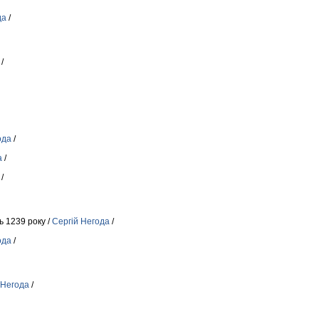
да
/
/
ода
/
а
/
/
ь 1239 року /
Сергій Негода
/
ода
/
 Негода
/