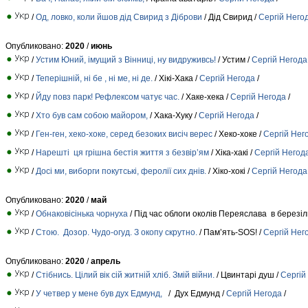
/
Од, ловко, коли йшов дід Свирид з Діброви
/ Дід Свирид /
Сергій Него
Опубликовано:
2020
/
июнь
/
Устим Юний, імущий з Вінниці, ну видруживсь!
/ Устим /
Сергій Негода
/
Теперішній, ні бе , ні ме, ні де.
/ Хікі-Хака /
Сергій Негода
/
/
Йду повз парк! Рефлексом чатує час.
/ Хаке-хека /
Сергій Негода
/
/
Хто був сам собою майором,
/ Хака-Хуку /
Сергій Негода
/
/
Ген-ген, хеко-хоке, серед безоких висіч верес
/ Хеко-хоке /
Сергій Нег
/
Нарешті ця грішна бестія життя з безвір’ям
/ Хіка-хакі /
Сергій Негод
/
Досі ми, виборги покутські, феролії сих днів.
/ Хіко-хокі /
Сергій Негода
Опубликовано:
2020
/
май
/
Обнаковісінька чорнуха
/ Під час облоги околів Переяслава в березіл
/
Стою. Дозор. Чудо-огуд. З окопу скрутно.
/ Пам’ять-SOS! /
Сергій Нег
Опубликовано:
2020
/
апрель
/
Стібнись. Цілий вік сій житній хліб. Змій війни.
/ Цвинтарі душ /
Сергій
/
У четвер у мене був дух Едмунд,
/ Дух Едмунд /
Сергій Негода
/