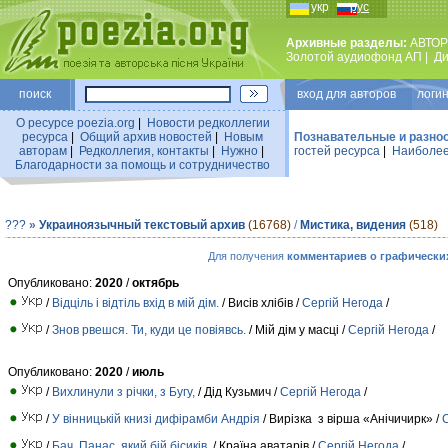
укр
рус
Архивные разделы:
АВТОР
Золотой аудиофонд АП
|
Ди
поиск
вход для авторов логин
О ресурсе poezia.org
|
Новости редколлегии
ресурса
|
Общий архив новостей
|
Новым
Познавательные и разно
авторам
|
Редколлегия, контакты
|
Нужно
|
гостей ресурса
|
Наиболее
Благодарности за помощь и сотрудничество
???
»
Украиноязычный текстовый архив
(16768)
/
Мистика, видения
(518)
Для получения
комментариев о графически
Опубликовано:
2020
/
октябрь
/
Відціль і відтіль вхід в мій дім.
/ Висів хлібів /
Сергій Негода
/
/
Знов рвешся. Ти, куди це повіявсь.
/ Мій дім у масці /
Сергій Негода
/
Опубликовано:
2020
/
июль
/
Вихлинули з річки, з Бугу,
/ Дід Кузьмич /
Сергій Негода
/
/
У вінницькій книзі дифірамби Андрія
/ Вирізка з вірша «Анічичирк» /
/
Бач, Панас, який бій бісиків,
/ Країна аватарів /
Сергій Негода
/