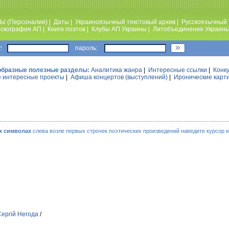
Ы (Персоналии)
|
Даты
|
Украиноязычный текстовый архив
|
Русскоязычный 
скография АП
|
Книги поэтов
|
Клубы АП Украины
|
Литобъединения Украин
:
пароль:
образные полезные разделы:
Аналитика жанра
|
Интересные ссылки
|
Конк
 интересные проекты
|
Афиша концертов (выступлений)
|
Иронические карт
х символах
слева возле первых строчек поэтических произведений наведите курсор 
Сергій Негода
/