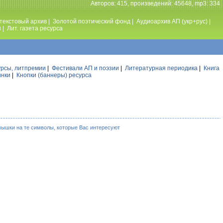
Авторов: 415, произведений: 45648, mp3: 334
текстовый архив
|
Золотой поэтический фонд
|
Аудиоархив АП (укр+рус)
|
ы
|
Лит. газета ресурса
урсы, литпремии
|
Фестивали АП и поэзии
|
Литературная периодика
|
Книга
инки
|
Кнопки (баннеры) ресурса
мышки на те символы, которые Вас интересуют